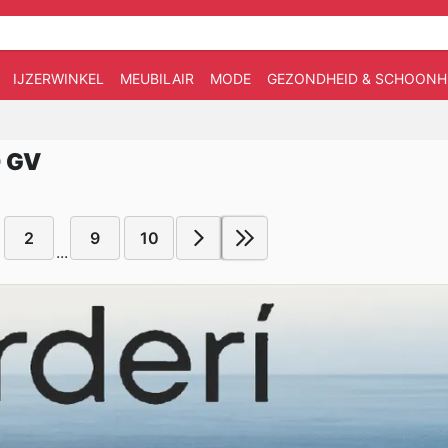
IJZERWINKEL
MEUBILAIR
MODE
GEZONDHEID & SCHOONH
 GV
2
9
10
...