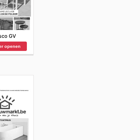
sco GV
er openen