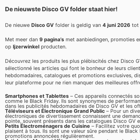
De nieuwste Disco GV folder staat hier!
De nieuwe
Disco GV
folder is geldig van
4 juni 2026
to
Met meer dan
9 pagina’s
met aanbiedingen, promoties e
op
Ijzerwinkel
producten.
Découvrez les produits les plus plébiscités chez Disco G
sélectionné les articles qui font le bonheur de leurs clie
hebdomadaires, catalogues et promotions exclusives, dis
leur plateforme pour ne rien manquer des meilleures offre
Smartphones et Tablettes
– Ces appareils connectés son
comme le Black Friday. Ils sont synonymes de performance
dans les publicités hebdomadaires de Disco GV et les off
Téléviseurs et Électronique Grand Public
– Pour un diver
électroniques de divertissement connaissent une demande 
pointe, souvent présents dans les catalogues Disco GV et
Petits Électroménagers de Cuisine
– Facilitez votre quo
plaisent à tous. Ils sont une valeur sûre pendant le Black
promotions annoncées régulièrement.