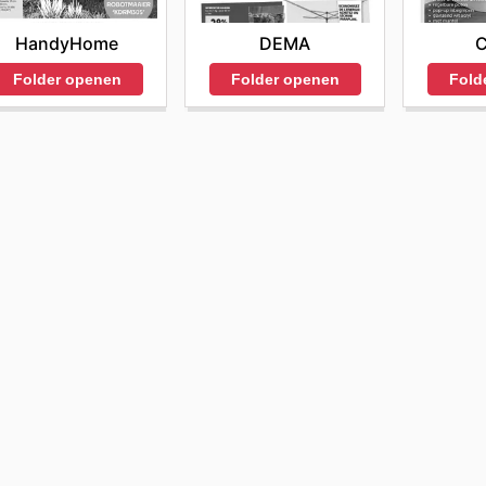
HandyHome
DEMA
C
Folder openen
Folder openen
Fold