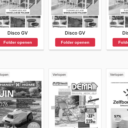
Disco GV
Disco GV
Di
Folder openen
Folder openen
Fold
rlopen
Verlopen
Verlopen