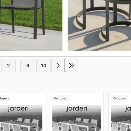
2
9
10
...
rlopen
Verlopen
Verlopen