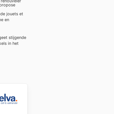
 renouveler
 propose
 de jouets et
me en
geet stijgende
els in het