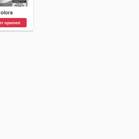
olora
er openen