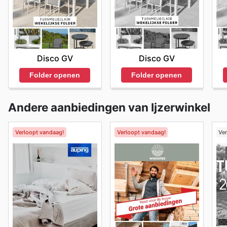
Disco GV
Disco GV
Folder openen
Folder openen
Andere aanbiedingen van Ijzerwinkel
Verloopt vandaag!
Verloopt vandaag!
Ve