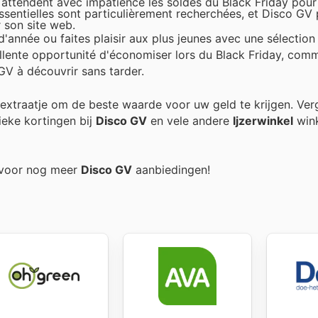
 attendent avec impatience les soldes du Black Friday pour
essentielles sont particulièrement recherchées, et Disco GV
 son site web.
d'année ou faites plaisir aux plus jeunes avec une sélection
cellente opportunité d'économiser lors du Black Friday, com
GV à découvrir sans tarder.
k extraatje om de beste waarde voor uw geld te krijgen. Ver
ieke kortingen bij
Disco GV
en vele andere
Ijzerwinkel
wink
g voor nog meer
Disco GV
aanbiedingen!