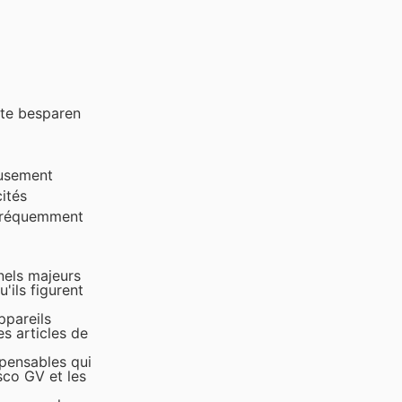
 te besparen
eusement
cités
z fréquemment
nels majeurs
'ils figurent
ppareils
s articles de
spensables qui
sco GV et les