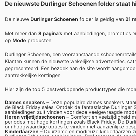
De nieuwste Durlinger Schoenen folder staat hi
De nieuwe
Durlinger Schoenen
folder is geldig van
21 
Met meer dan
8 pagina’s
met aanbiedingen, promoties e
op
Mode
producten.
Durlinger Schoenen, een vooraanstaande schoenenretailer
Klanten kunnen de nieuwste wekelijkse advertenties, cat
gepresenteerd. Een bezoek aan de site wordt aangemoed
aantrekkelijke kortingen.
Hier zijn de top 5 bestverkopende producttypes die mom
Dames sneakers
– Deze populaire dames sneakers staan 
de Black Friday sales. Ontdek de fantastische Durlinger 
aanbiedingen zult vinden voor deze veelgevraagde mode
Heren vrijetijdsschoenen
– Comfort en veelzijdigheid ma
periodes met hoge kortingen zoals Black Friday. De Durl
om hoogwaardige opties te vinden met aanzienlijke besp
Kinderlaarzen
– Duurzame en modieuze kinderlaarzen zijn