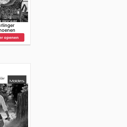
rlinger
hoenen
er openen