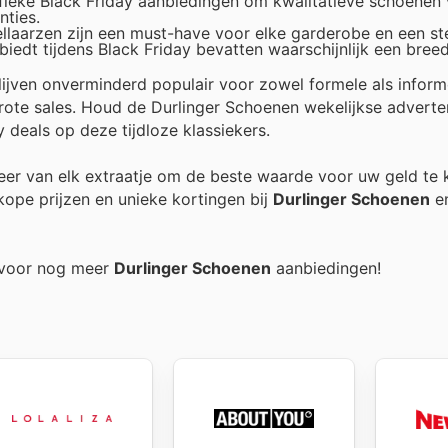
ifieke Black Friday aanbiedingen om kwalitatieve schoenen
nties.
ellaarzen zijn een must-have voor elke garderobe en een st
iedt tijdens Black Friday bevatten waarschijnlijk een bree
ijven onverminderd populair voor zowel formele als inform
rote sales. Houd de Durlinger Schoenen wekelijkse adverte
y deals op deze tijdloze klassiekers.
teer van elk extraatje om de beste waarde voor uw geld te k
ope prijzen en unieke kortingen bij
Durlinger Schoenen
en
g voor nog meer
Durlinger Schoenen
aanbiedingen!