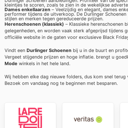
Durlinger Schoenen aanbiedingen. Profiteer van de spec
kleintjes te scoren, zoals te zien in de wekelijkse adverte
Dames enkellaarzen
– Veelzijdig en elegant, dames enk
performer tijdens de uitverkoop. De Durlinger Schoenen b
stijlen en merken tegen gereduceerde prijzen.
Herenschoenen (klassiek)
– Klassieke herenschoenen bl
gelegenheden, en worden vaak sterk afgeprijsd tijdens g
officiële website in de gaten voor exclusieve Black Frida
Vindt een
Durlinger Schoenen
bij u in de buurt en profi
Vergeet stijgende prijzen en hoge inflatie.
brengt u goedk
Mode
winkels in het hele land.
Wij hebben elke dag nieuwe folders, dus kom snel teru
Bezoek
om vandaag nog te beginnen met besparen.