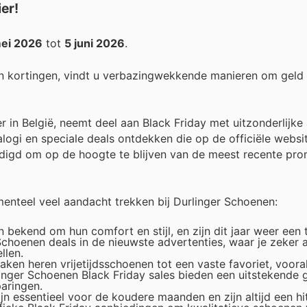
er!
mei 2026
tot
5 juni 2026
.
n kortingen, vindt u verbazingwekkende manieren om geld
 in België, neemt deel aan Black Friday met uitzonderlijke
alogi en speciale deals ontdekken die op de officiële webs
igd om op de hoogte te blijven van de meest recente pro
enteel veel aandacht trekken bij Durlinger Schoenen:
bekend om hun comfort en stijl, en zijn dit jaar weer een 
Schoenen deals in de nieuwste advertenties, waar je zeker a
llen.
ken heren vrijetijdsschoenen tot een vaste favoriet, vooral
inger Schoenen Black Friday sales bieden een uitstekende 
aringen.
 essentieel voor de koudere maanden en zijn altijd een hit