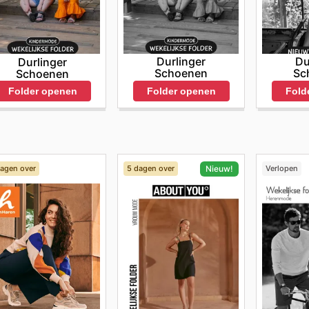
Durlinger
Du
Durlinger
Schoenen
Sc
Schoenen
Folder openen
Fold
Folder openen
dagen over
5 dagen over
Verlopen
Nieuw!