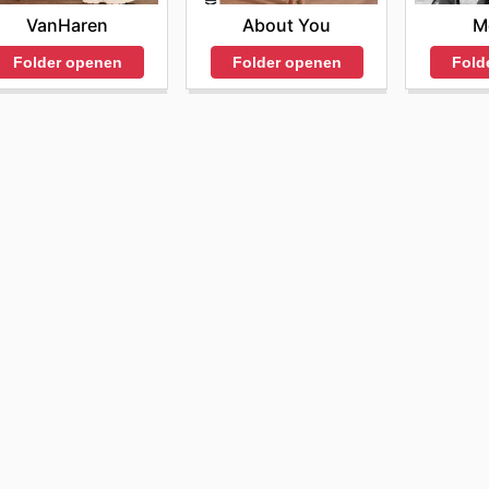
VanHaren
M
About You
Folder openen
Fold
Folder openen