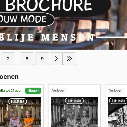
2
8
9
...
hoenen
dig tot 21 aug.
Verlopen
Verlopen
Nieuw!