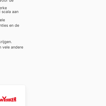
 voor de
erke
d scala aan
ele
nties en de
rijgen.
 vele andere