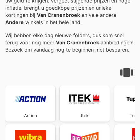
uw geld te krijgen. Vergeet stijgende prijzen en hoge
inflatie.
brengt u goedkope prijzen en unieke
kortingen bij
Van Cranenbroek
en vele andere
Andere
winkels in het hele land.
Wij hebben elke dag nieuwe folders, dus kom snel
terug voor nog meer
Van Cranenbroek
aanbiedingen!
Bezoek
om vandaag nog te beginnen met besparen.
Action
Itek
Tupp