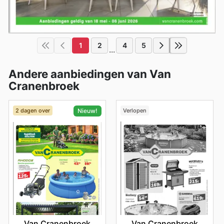
1
2
4
5
...
Andere aanbiedingen van Van
Cranenbroek
2 dagen over
Verlopen
Nieuw!
Van Cranenbroek
Van Cranenbroek