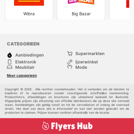
Wibra
Big Bazar
H
CATEGORIEEN
Supermarkten
Aanbiedingen
Elektronik
Ijzerwinkel
Meubilair
Mode
Gezondheid &
Sport
Meer categorieën
Schoonheid
Kinderen
Huisdieren
Andere
Copyright © 2026 . Alle rechten voorbehouden. Het is verboden om de teksten te
kopiëren of te reproduceren zonder voorafgaande schriftelijke toestemming.
Productfoto's, afbeeldingen en brochures zijn uitsluitend bedoeld ter illustratie.
Afgeprijsde prijzen zijn afkomstig van officiële distributeurs die op deze site vermeld
staan. Aanbiedingen zijn geldig vanaf en tot de vervaldatum of zolang de voorraad
strekt. Het doel van deze site is informatief en kan niet worden gebruikt om de
producten te claimen. Prijzen kunnen variëren afhankelijk van de locatie.