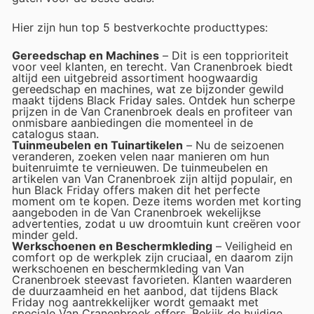
Hier zijn hun top 5 bestverkochte producttypes:
Gereedschap en Machines
– Dit is een topprioriteit
voor veel klanten, en terecht. Van Cranenbroek biedt
altijd een uitgebreid assortiment hoogwaardig
gereedschap en machines, wat ze bijzonder gewild
maakt tijdens Black Friday sales. Ontdek hun scherpe
prijzen in de Van Cranenbroek deals en profiteer van
onmisbare aanbiedingen die momenteel in de
catalogus staan.
Tuinmeubelen en Tuinartikelen
– Nu de seizoenen
veranderen, zoeken velen naar manieren om hun
buitenruimte te vernieuwen. De tuinmeubelen en
artikelen van Van Cranenbroek zijn altijd populair, en
hun Black Friday offers maken dit het perfecte
moment om te kopen. Deze items worden met korting
aangeboden in de Van Cranenbroek wekelijkse
advertenties, zodat u uw droomtuin kunt creëren voor
minder geld.
Werkschoenen en Beschermkleding
– Veiligheid en
comfort op de werkplek zijn cruciaal, en daarom zijn
werkschoenen en beschermkleding van Van
Cranenbroek steevast favorieten. Klanten waarderen
de duurzaamheid en het aanbod, dat tijdens Black
Friday nog aantrekkelijker wordt gemaakt met
speciale Van Cranenbroek offers. Bekijk de huidige