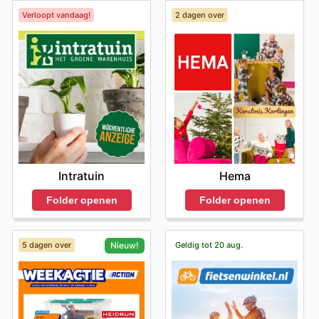
Verloopt vandaag!
2 dagen over
Intratuin
Hema
Folder openen
Folder openen
5 dagen over
Geldig tot 20 aug.
Nieuw!