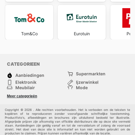
Tom&Co
Eurotuin
Pets
CATEGORIEEN
Supermarkten
Aanbiedingen
Elektronik
Ijzerwinkel
Meubilair
Mode
Gezondheid &
Sport
Meer categorieën
Schoonheid
Kinderen
Huisdieren
Andere
Copyright © 2026 . Alle rechten voorbehouden. Het is verboden om de teksten te
kopiëren of te reproduceren zonder voorafgaande schriftelijke toestemming.
Productfoto's, afbeeldingen en brochures zijn uitsluitend bedoeld ter illustratie.
Afgeprijsde prijzen zijn afkomstig van officiële distributeurs die op deze site vermeld
staan. Aanbiedingen zijn geldig vanaf en tot de vervaldatum of zolang de voorraad
strekt. Het doel van deze site is informatief en kan niet worden gebruikt om de
producten te claimen. Prijzen kunnen variëren afhankelijk van de locatie.