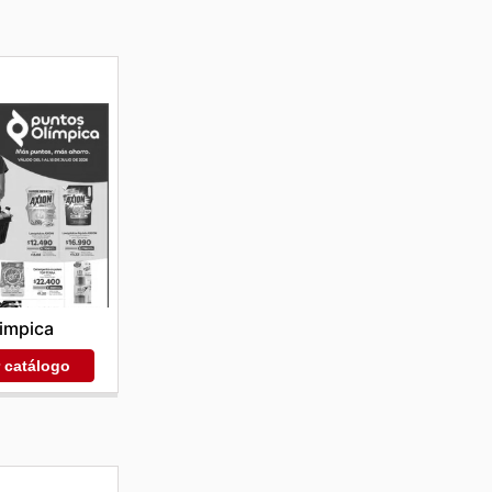
impica
r catálogo