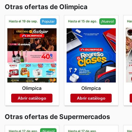
Otras ofertas de Olimpica
Hasta el 19 de sep.
Hasta el 15 de ago.
Has
Popular
¡Nuevo!
Olimpica
Olimpica
Abrir catálogo
Abrir catálogo
Otras ofertas de Supermercados
Hasta el 12 de ago.
Hasta el 17 de ago.
Has
¡Nuevo!