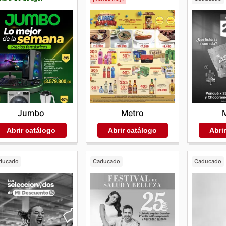
Jumbo
Metro
Abrir catálogo
Abrir catálogo
Abri
ducado
Caducado
Caducado