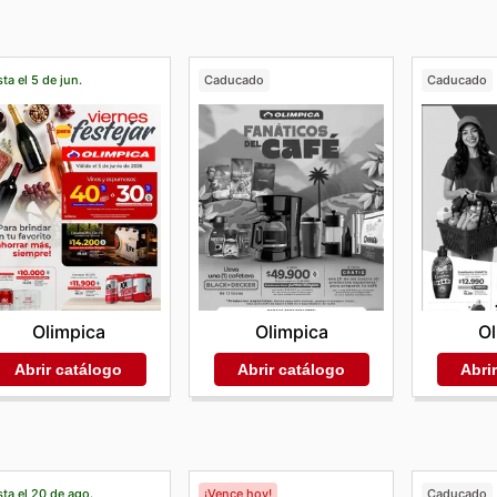
ta el 5 de jun.
Caducado
Caducado
Olimpica
Olimpica
Ol
Abrir catálogo
Abrir catálogo
Abri
ta el 20 de ago.
¡Vence hoy!
Caducado