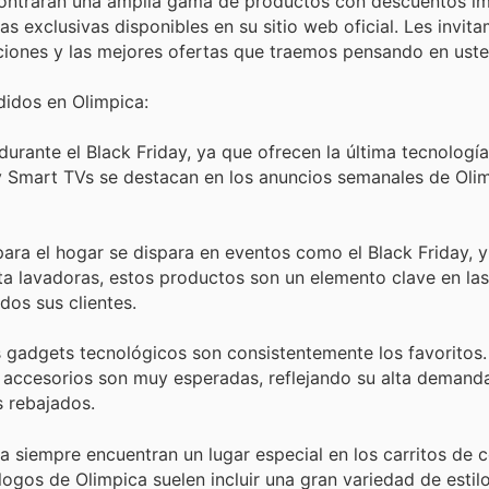
contrarán una amplia gama de productos con descuentos im
 exclusivas disponibles en su sitio web oficial. Les invita
ciones y las mejores ofertas que traemos pensando en uste
idos en Olimpica:
urante el Black Friday, ya que ofrecen la última tecnología
n y Smart TVs se destacan en los anuncios semanales de Oli
a el hogar se dispara en eventos como el Black Friday, y
a lavadoras, estos productos son un elemento clave en la
dos sus clientes.
 gadgets tecnológicos son consistentemente los favoritos.
y accesorios son muy esperadas, reflejando su alta demanda
s rebajados.
ia siempre encuentran un lugar especial en los carritos de
logos de Olimpica suelen incluir una gran variedad de estil