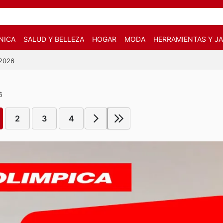
NICA
SALUD Y BELLEZA
HOGAR
MODA
HERRAMIENTAS Y JA
/2026
6
2
3
4