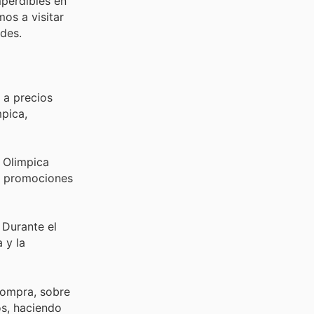
perdibles en
mos a visitar
des.
 a precios
mpica,
 Olimpica
s promociones
 Durante el
 y la
 compra, sobre
os, haciendo