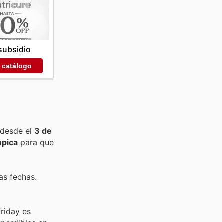
subsidio
r catálogo
 desde el
3 de
mpica
para que
as fechas.
riday es