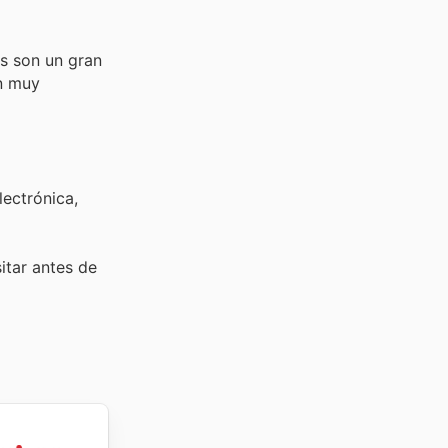
os son un gran
on muy
lectrónica,
sitar
antes de