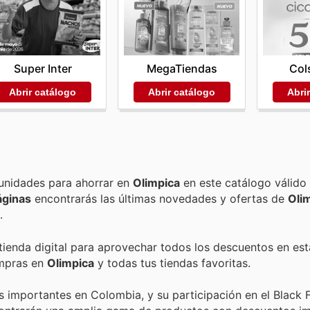
Super Inter
MegaTiendas
Col
Abrir catálogo
Abrir catálogo
Abri
Encuentra las mejores promociones, descuentos y oportunidades para ahorrar en
Olimpica
en este catálogo válido
áginas
encontrarás las últimas novedades y ofertas de
Oli
.
 tienda digital para aprovechar todos los descuentos en est
ompras en
Olimpica
y todas tus tiendas favoritas.
 importantes en Colombia, y su participación en el Black F