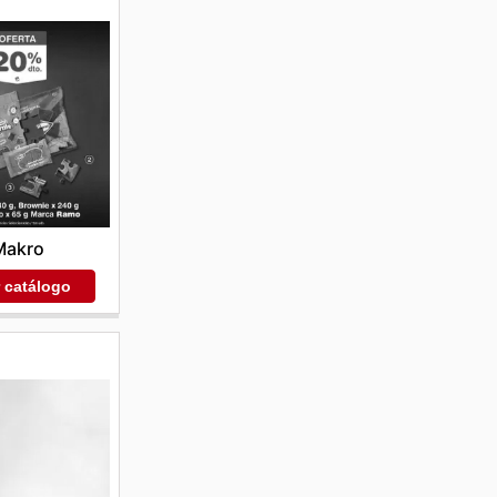
Makro
r catálogo