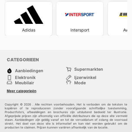
Adidas
Intersport
Avan
CATEGORIEEN
Supermarkten
Aanbiedingen
Elektronik
Ijzerwinkel
Meubilair
Mode
Gezondheid &
Sport
Meer categorieën
Schoonheid
Kinderen
Huisdieren
Andere
Copyright © 2026 . Alle rechten voorbehouden. Het is verboden om de teksten te
kopiëren of te reproduceren zonder voorafgaande schriftelijke toestemming.
Productfoto's, afbeeldingen en brochures zijn uitsluitend bedoeld ter illustratie.
Afgeprijsde prijzen zijn afkomstig van officiële distributeurs die op deze site vermeld
staan. Aanbiedingen zijn geldig vanaf en tot de vervaldatum of zolang de voorraad
strekt. Het doel van deze site is informatief en kan niet worden gebruikt om de
producten te claimen. Prijzen kunnen variëren afhankelijk van de locatie.