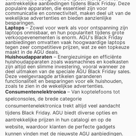
aantrekkelijke aanbiedingen tijdens Black Friday. Deze
populaire apparaten, die essentieel zijn voor
communicatie en connectiviteit, maken deel uit van de
wekelijkse advertenties en bieden aanzienlijke
besparingen.
Laptops
– Zowel voor werk als voor ontspanning zijn
laptops onmisbaar, en hun populariteit tijdens grote
verkoopevenementen is enorm. AGU's Black Friday
aanbiedingen omvatten vaak hoogwaardige laptops
tegen zeer competitieve prijzen, wat ze een topkeuze
maakt in de AGU deals.
Huishoudapparaten
– Energiezuinige en efficiënte
huishoudapparaten zoals wasmachines en koelkasten
zijn altijd een slimme investering, vooral wanneer ze
deel uitmaken van de speciale AGU Black Friday sales.
Deze veelgevraagde artikelen garanderen
functionaliteit en besparingen voor elk huishouden,
zoals te zien in de wekelijkse advertenties.
Consumentenelektronica
– Van koptelefoons tot
spelconsoles, de brede categorie
consumentenelektronica trekt altijd veel aandacht
tijdens Black Friday. AGU biedt diverse opties en
aantrekkelijke prijzen in hun catalogi en op de
website, waardoor klanten de perfecte gadgets
kunnen vinden met de nieuwste AGU aanbiedingen.