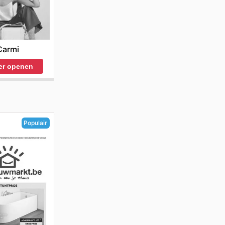
Carmi
er openen
Populair