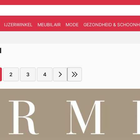
IJZERWINKEL
MEUBILAIR
MODE
GEZONDHEID & SCHOONH
I
2
3
4