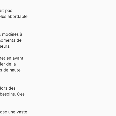
ait pas
plus abordable
s modèles à
 moments de
seurs.
met en avant
er de la
ts de haute
 lors des
 besoins. Ces
pose une vaste