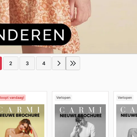
2
3
4
rloopt vandaag!
Verlopen
Verlopen