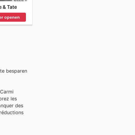
 & Tate
er openen
 te besparen
 Carmi
orez les
anquer des
 réductions