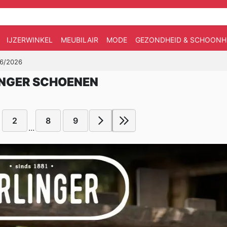
IJZERWINKEL
MEUBILAIR
MODE
GEZONDHEID & SCHOONH
06/2026
INGER SCHOENEN
2
8
9
...