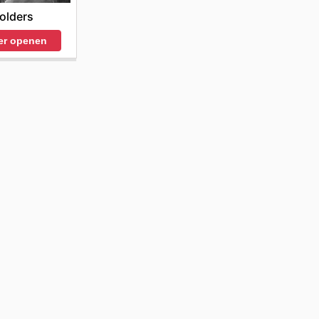
olders
er openen