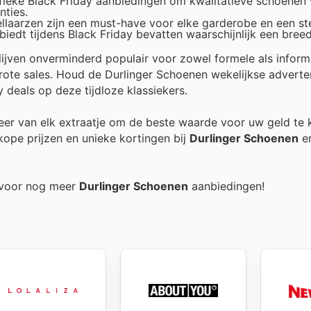
ifieke Black Friday aanbiedingen om kwalitatieve schoenen
nties.
ellaarzen zijn een must-have voor elke garderobe en een st
iedt tijdens Black Friday bevatten waarschijnlijk een bree
ijven onverminderd populair voor zowel formele als inform
rote sales. Houd de Durlinger Schoenen wekelijkse adverte
y deals op deze tijdloze klassiekers.
teer van elk extraatje om de beste waarde voor uw geld te k
ope prijzen en unieke kortingen bij
Durlinger Schoenen
en
g voor nog meer
Durlinger Schoenen
aanbiedingen!