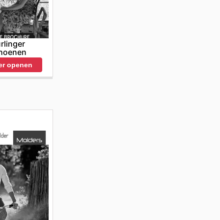
rlinger
hoenen
er openen