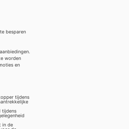
 te besparen
 aanbiedingen.
ite worden
moties en
topper tijdens
antrekkelijke
 tijdens
gelegenheid
 in de