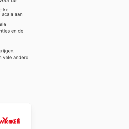
 voor de
erke
d scala aan
ele
nties en de
rijgen.
 vele andere