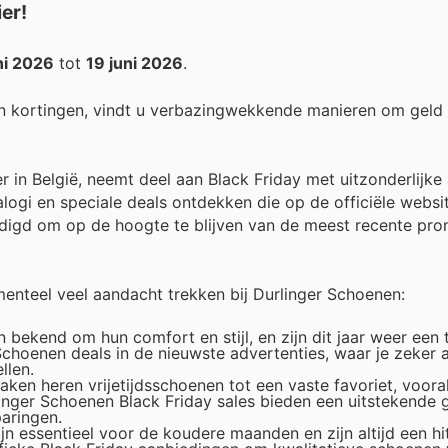
er!
ni 2026
tot
19 juni 2026
.
n kortingen, vindt u verbazingwekkende manieren om geld
 in België, neemt deel aan Black Friday met uitzonderlijke
alogi en speciale deals ontdekken die op de officiële webs
igd om op de hoogte te blijven van de meest recente pro
enteel veel aandacht trekken bij Durlinger Schoenen:
bekend om hun comfort en stijl, en zijn dit jaar weer een 
Schoenen deals in de nieuwste advertenties, waar je zeker a
llen.
ken heren vrijetijdsschoenen tot een vaste favoriet, vooral
inger Schoenen Black Friday sales bieden een uitstekende 
aringen.
 essentieel voor de koudere maanden en zijn altijd een hit