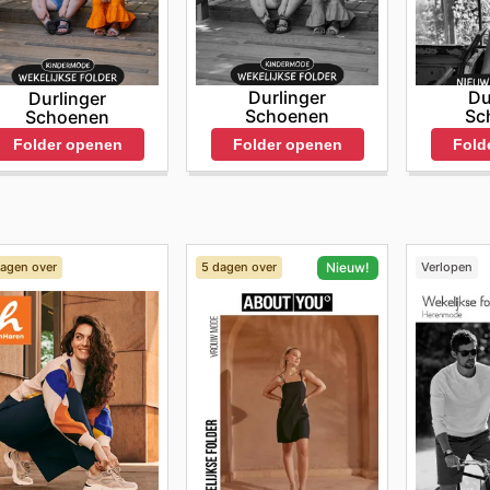
Durlinger
Du
Durlinger
Schoenen
Sc
Schoenen
Folder openen
Fold
Folder openen
dagen over
5 dagen over
Verlopen
Nieuw!