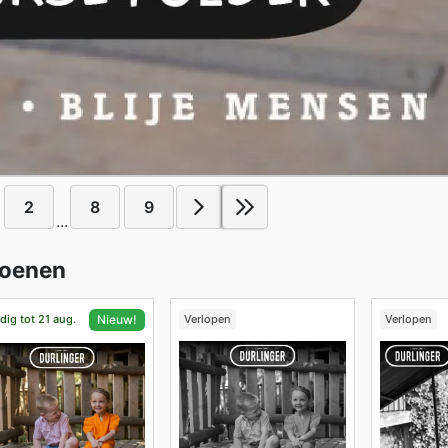
2
8
9
...
hoenen
dig tot 21 aug.
Verlopen
Verlopen
Nieuw!