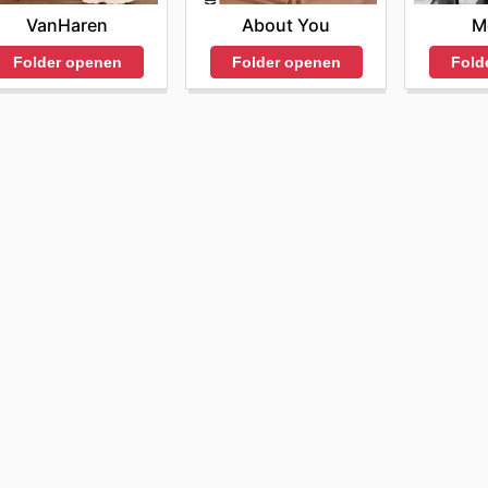
VanHaren
M
About You
Folder openen
Fold
Folder openen