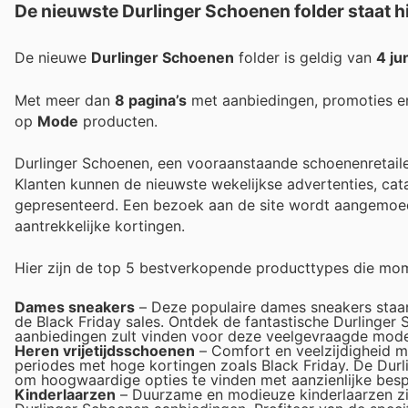
De nieuwste Durlinger Schoenen folder staat hi
De nieuwe
Durlinger Schoenen
folder is geldig van
4 ju
Met meer dan
8 pagina’s
met aanbiedingen, promoties e
op
Mode
producten.
Durlinger Schoenen, een vooraanstaande schoenenretailer
Klanten kunnen de nieuwste wekelijkse advertenties, cat
gepresenteerd. Een bezoek aan de site wordt aangemoed
aantrekkelijke kortingen.
Hier zijn de top 5 bestverkopende producttypes die mom
Dames sneakers
– Deze populaire dames sneakers staan 
de Black Friday sales. Ontdek de fantastische Durlinger 
aanbiedingen zult vinden voor deze veelgevraagde mode
Heren vrijetijdsschoenen
– Comfort en veelzijdigheid ma
periodes met hoge kortingen zoals Black Friday. De Durl
om hoogwaardige opties te vinden met aanzienlijke besp
Kinderlaarzen
– Duurzame en modieuze kinderlaarzen zijn