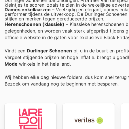
Durlinger Schoenen aanbiedingen. Profiteer van de spec
kleintjes te scoren, zoals te zien in de wekelijkse adverte
Dames enkellaarzen
– Veelzijdig en elegant, dames enk
performer tijdens de uitverkoop. De Durlinger Schoenen b
stijlen en merken tegen gereduceerde prijzen.
Herenschoenen (klassiek)
– Klassieke herenschoenen bl
gelegenheden, en worden vaak sterk afgeprijsd tijdens g
officiële website in de gaten voor exclusieve Black Frida
Vindt een
Durlinger Schoenen
bij u in de buurt en profi
Vergeet stijgende prijzen en hoge inflatie.
brengt u goedk
Mode
winkels in het hele land.
Wij hebben elke dag nieuwe folders, dus kom snel teru
Bezoek
om vandaag nog te beginnen met besparen.