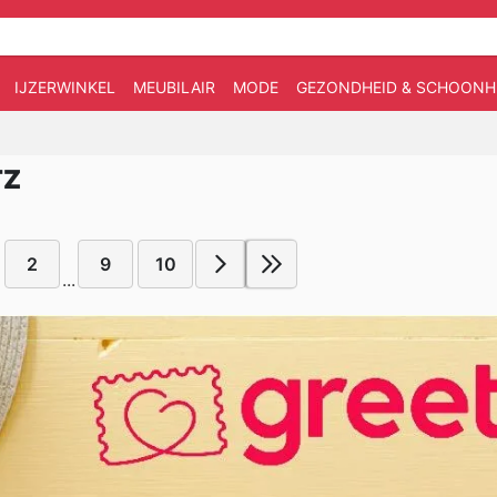
IJZERWINKEL
MEUBILAIR
MODE
GEZONDHEID & SCHOONH
TZ
2
9
10
...