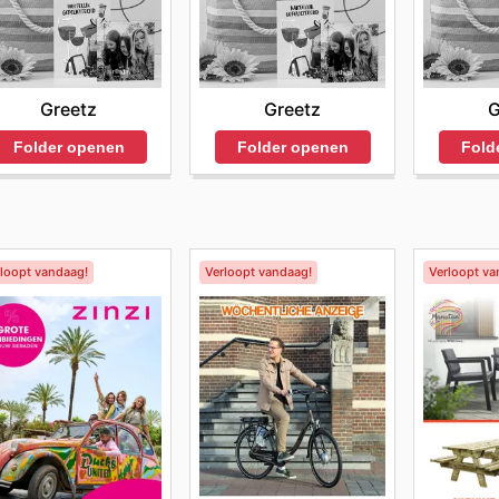
Greetz
G
Greetz
Folder openen
Fold
Folder openen
rloopt vandaag!
Verloopt vandaag!
Verloopt va