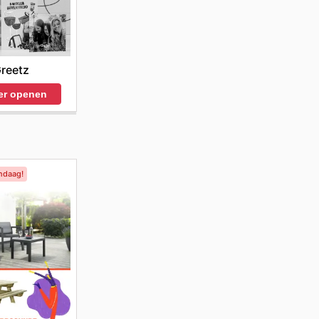
reetz
er openen
ndaag!