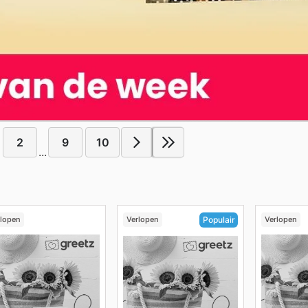
2
9
10
...
rlopen
Verlopen
Verlopen
Populair