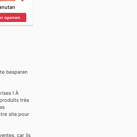
anutan
er openen
 te besparen
rises ! À
produits très
es
tre site pour
ntes, car ils