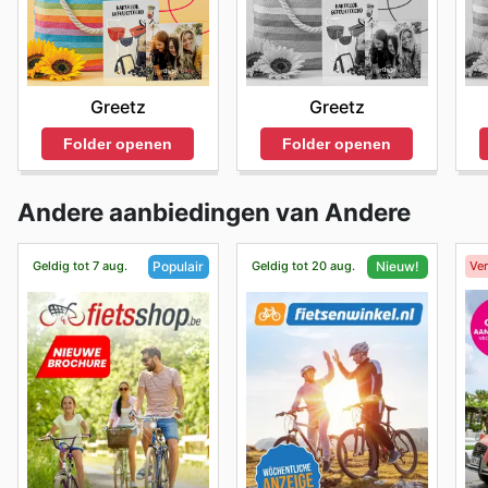
Greetz
Greetz
Folder openen
Folder openen
Andere aanbiedingen van Andere
Geldig tot 7 aug.
Geldig tot 20 aug.
Ve
Populair
Nieuw!