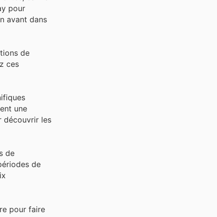
ay pour
 en avant dans
ctions de
z ces
ifiques
tent une
r découvrir les
s de
 périodes de
ix
re pour faire