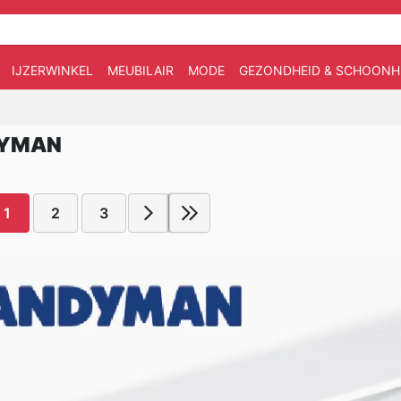
IJZERWINKEL
MEUBILAIR
MODE
GEZONDHEID & SCHOONH
DYMAN
1
2
3