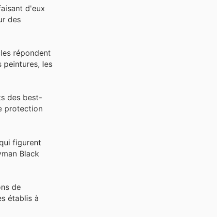
aisant d'eux
ur des
cles répondent
peintures, les
ts des best-
e protection
ui figurent
dyman Black
ons de
s établis à