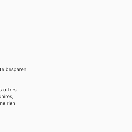
te besparen
s offres
aires,
ne rien