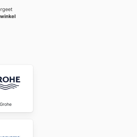
ergeet
rwinkel
Grohe