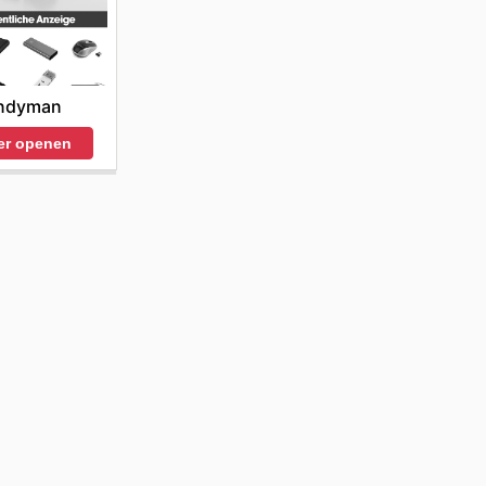
ndyman
er openen