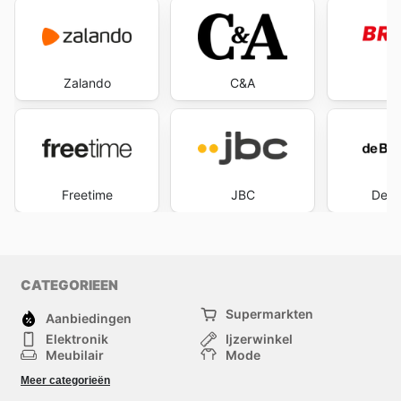
Zalando
C&A
Br
Freetime
JBC
De B
CATEGORIEEN
Supermarkten
Aanbiedingen
Elektronik
Ijzerwinkel
Meubilair
Mode
Gezondheid &
Sport
Meer categorieën
Schoonheid
Kinderen
Huisdieren