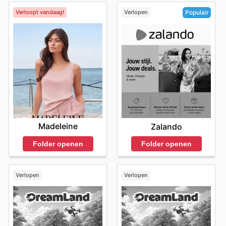
Verloopt vandaag!
Verlopen
Populair
Madeleine
Zalando
Folder openen
Folder openen
Verlopen
Verlopen