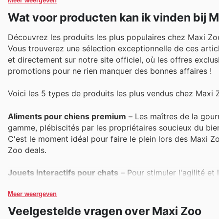
Meer weergeven
Wat voor producten kan ik vinden bij 
Découvrez les produits les plus populaires chez Maxi Zoo
Vous trouverez une sélection exceptionnelle de ces art
et directement sur notre site officiel, où les offres excl
promotions pour ne rien manquer des bonnes affaires !
Voici les 5 types de produits les plus vendus chez Maxi 
Aliments pour chiens premium
– Les maîtres de la gour
gamme, plébiscités par les propriétaires soucieux du b
C'est le moment idéal pour faire le plein lors des Maxi Z
Zoo deals.
Jouets interactifs pour chats
– Pour stimuler l'agilité et 
Leur grande popularité témoigne de la recherche consta
Retrouvez une sélection de ces articles de choix dans l
Meer weergeven
Veelgestelde vragen over Maxi Zoo
Litières agglomérantes pour chats
– L'hygiène et le conf