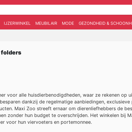
IJZERWINKEL
MEUBILAIR
MODE
GEZONDHEID & SCHOONH
 folders
?
ner voor alle huisdierbenodigdheden, waar ze rekenen op u
 besparen dankzij de regelmatige aanbiedingen, exclusieve
ucten. Maxi Zoo streeft ernaar om dierenliefhebbers de bes
nen zonder hun budget te overschrijden. Het winkelen bij M
er voor hun viervoeters en portemonnee.