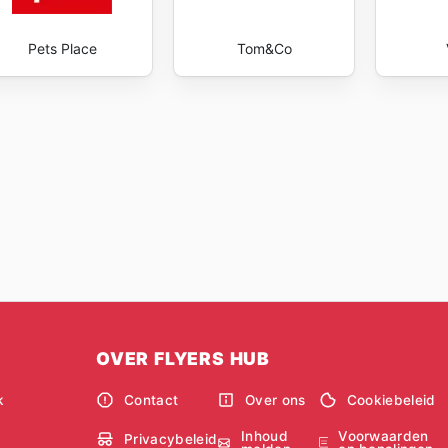
que les consommateurs aient toujours accès aux offres les 
i Zoo sales
et des opportunités de la semaine, c'est s'assu
Pets Place
Tom&Co
 budget, renforçant ainsi le lien unique qui les unit. Stay u
gs every day.
OVER FLYERS HUB
k
Contact
Over ons
Cookiebeleid
Inhoud
Voorwaarden
Privacybeleid