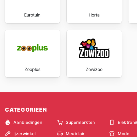
flyers
et la mise à jour des
Maxi Zoo ad
garantissent 
récentes et les plus pertinentes. Être informé des
Max
Eurotuin
Horta
d'offrir le meilleur à son animal sans compromettre son
with Maxi Zoo's weekly ads and enjoy exclusive savin
Zooplus
Zowizoo
CATEGORIEEN
Aanbiedingen
Supermarkten
Elektroni
Ijzerwinkel
Meubilair
Mode