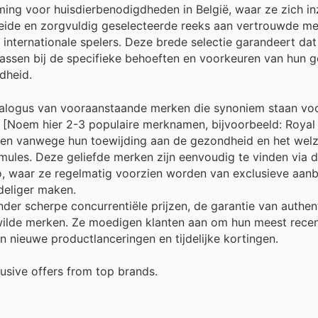
ng voor huisdierbenodigdheden in België, waar ze zich in
breide en zorgvuldig geselecteerde reeks aan vertrouwde m
internationale spelers. Deze brede selectie garandeert dat
assen bij de specifieke behoeften en voorkeuren van hun ge
dheid.
alogus van vooraanstaande merken die synoniem staan voo
[Noem hier 2-3 populaire merknamen, bijvoorbeeld: Royal 
ven vanwege hun toewijding aan de gezondheid en het welz
ules. Deze geliefde merken zijn eenvoudig te vinden via d
oo, waar ze regelmatig voorzien worden van exclusieve aan
deliger maken.
der scherpe concurrentiële prijzen, de garantie van authen
ilde merken. Ze moedigen klanten aan om hun meest recen
 nieuwe productlanceringen en tijdelijke kortingen.
usive offers from top brands.