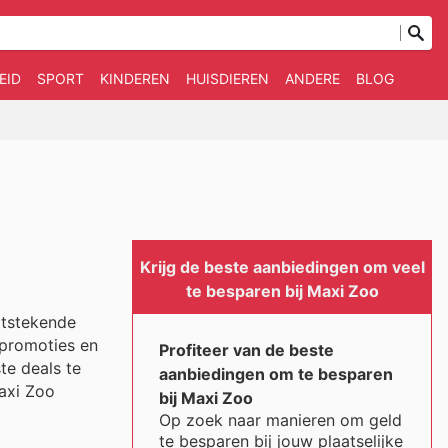
EID
SPORT
KINDEREN
HUISDIEREN
ANDERE
BLOG
Krijg de beste aanbiedingen om veel
te besparen bij Maxi Zoo
itstekende
 promoties en
Profiteer van de beste
te deals te
aanbiedingen om te besparen
axi Zoo
bij Maxi Zoo
Op zoek naar manieren om geld
te besparen bij jouw plaatselijke