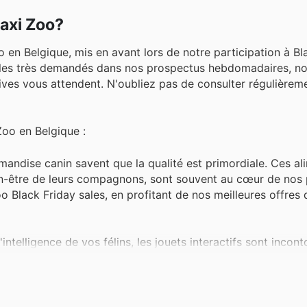
Maxi Zoo?
 en Belgique, mis en avant lors de notre participation à Bl
icles très demandés dans nos prospectus hebdomadaires, n
usives vous attendent. N'oubliez pas de consulter régulièrem
Zoo en Belgique :
mandise canin savent que la qualité est primordiale. Ces al
ien-être de leurs compagnons, sont souvent au cœur de nos
oo Black Friday sales, en profitant de nos meilleures offres
l'intelligence de vos félins, les jouets interactifs sont incon
nte d'amusement et de bien-être pour nos amis à quatre pa
es Maxi Zoo weekly ads et bénéficiez de nos Maxi Zoo offer
ort sont essentiels pour les propriétaires de chats, et les li