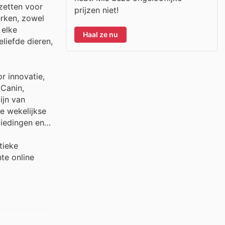
zetten voor
prijzen niet!
erken, zowel
 elke
Haal ze nu
liefde dieren,
r innovatie,
Canin,
ijn van
e wekelijkse
biedingen en
tieke
te online