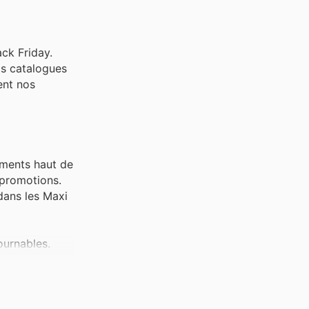
ack Friday.
os catalogues
ent nos
iments haut de
 promotions.
 dans les Maxi
tournables.
ttes.
s spéciales.
tières