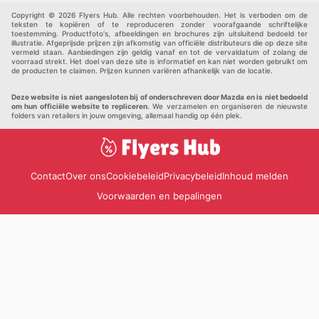
Andere
Copyright © 2026 Flyers Hub. Alle rechten voorbehouden. Het is verboden om de
teksten te kopiëren of te reproduceren zonder voorafgaande schriftelijke
toestemming. Productfoto's, afbeeldingen en brochures zijn uitsluitend bedoeld ter
illustratie. Afgeprijsde prijzen zijn afkomstig van officiële distributeurs die op deze site
vermeld staan. Aanbiedingen zijn geldig vanaf en tot de vervaldatum of zolang de
voorraad strekt. Het doel van deze site is informatief en kan niet worden gebruikt om
de producten te claimen. Prijzen kunnen variëren afhankelijk van de locatie.
Deze website is niet aangesloten bij of onderschreven door Mazda en is niet bedoeld
om hun officiële website te repliceren.
We verzamelen en organiseren de nieuwste
folders van retailers in jouw omgeving, allemaal handig op één plek.
Contact
Over ons
Cookiebeleid
Privacybeleid
Inhoud melden
Voorwaarden en bepalingen