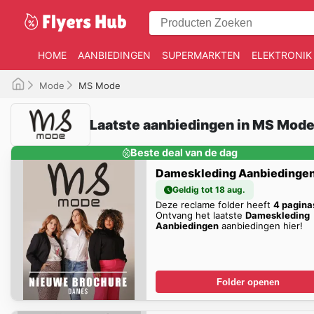
HOME
AANBIEDINGEN
SUPERMARKTEN
ELEKTRONIK
Mode
MS Mode
Laatste aanbiedingen in MS Mode
Beste deal van de dag
Dameskleding Aanbiedinge
Geldig tot 18 aug.
Deze reclame folder heeft
4 pagina
Ontvang het laatste
Dameskleding
Aanbiedingen
aanbiedingen hier!
Folder openen