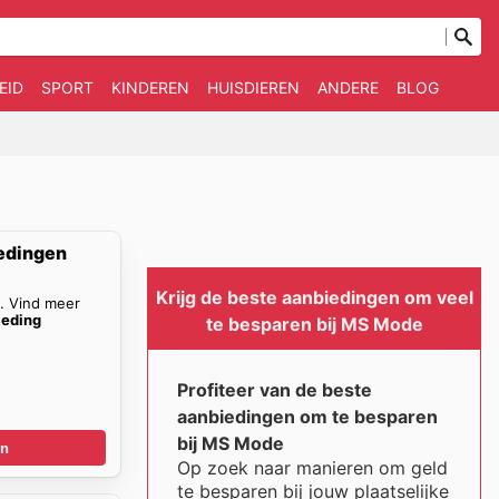
EID
SPORT
KINDEREN
HUISDIEREN
ANDERE
BLOG
edingen
Krijg de beste aanbiedingen om veel
n. Vind meer
eding
te besparen bij MS Mode
Profiteer van de beste
aanbiedingen om te besparen
bij MS Mode
en
Op zoek naar manieren om geld
te besparen bij jouw plaatselijke