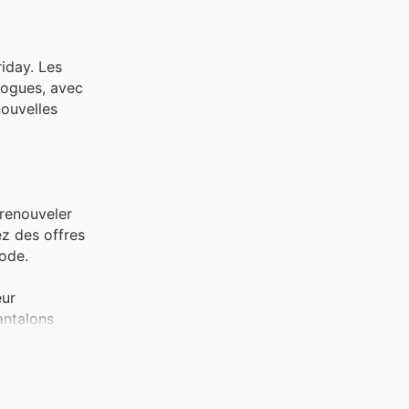
iday. Les
logues, avec
nouvelles
 renouveler
z des offres
ode.
eur
antalons
 popularité
 Mode deals