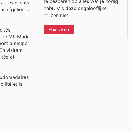
te besparen op alles wat je nodig
x. Les clients
hebt. Mis deze ongelooflijke
s régulières,
prijzen niet!
cités
Haal ze nu
el de MS Mode.
ent anticiper
En visitant
itée et
 hebdomadaires
lité et la