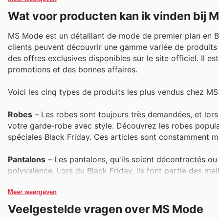
Wat voor producten kan ik vinden bij
MS Mode est un détaillant de mode de premier plan en Be
clients peuvent découvrir une gamme variée de produits à
des offres exclusives disponibles sur le site officiel. Il 
promotions et des bonnes affaires.
Voici les cinq types de produits les plus vendus chez M
Robes
– Les robes sont toujours très demandées, et lors 
votre garde-robe avec style. Découvrez les robes popula
spéciales Black Friday. Ces articles sont constamment m
Pantalons
– Les pantalons, qu'ils soient décontractés ou h
polyvalence. Lors du Black Friday, ils font partie des mei
tendance dans les offres MS Mode et saisissez les meilleur
Meer weergeven
Hauts
– Les hauts, des t-shirts aux chemisiers élégants
Veelgestelde vragen over MS Mode
pendant le Black Friday est indéniable, car ils permetten