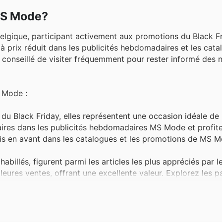
 MS Mode?
lgique, participant activement aux promotions du Black Fr
 prix réduit dans les publicités hebdomadaires et les cata
est conseillé de visiter fréquemment pour rester informé des 
S Mode :
du Black Friday, elles représentent une occasion idéale de
ires dans les publicités hebdomadaires MS Mode et profite
is en avant dans les catalogues et les promotions de MS M
abillés, figurent parmi les articles les plus appréciés par l
lleures ventes, offrant une excellente valeur. Explorez les p
es affaires disponibles sur le site.
, sont essentiels pour composer de nombreuses tenues. Leur
t d'actualiser votre style à moindre coût. Consultez les MS