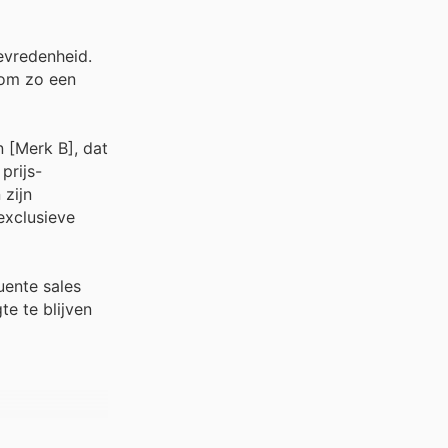
evredenheid.
 om zo een
 [Merk B], dat
prijs-
 zijn
exclusieve
uente sales
e te blijven