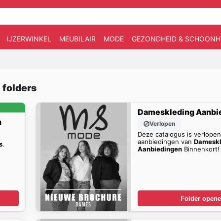
IJZERWINKEL
MEUBILAIR
MODE
GEZONDHEID & SCHOONH
 folders
Dameskleding Aanbi
n
Verlopen
Deze catalogus is verlope
aanbiedingen van
Dameskl
s
.
Aanbiedingen
Binnenkort!
Folder open