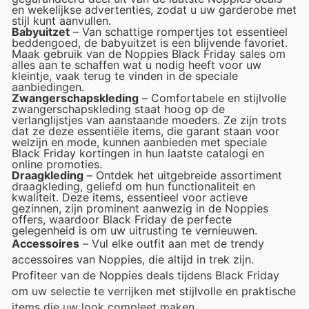
en wekelijkse advertenties, zodat u uw garderobe met
stijl kunt aanvullen.
Babyuitzet
– Van schattige rompertjes tot essentieel
beddengoed, de babyuitzet is een blijvende favoriet.
Maak gebruik van de Noppies Black Friday sales om
alles aan te schaffen wat u nodig heeft voor uw
kleintje, vaak terug te vinden in de speciale
aanbiedingen.
Zwangerschapskleding
– Comfortabele en stijlvolle
zwangerschapskleding staat hoog op de
verlanglijstjes van aanstaande moeders. Ze zijn trots
dat ze deze essentiële items, die garant staan voor
welzijn en mode, kunnen aanbieden met speciale
Black Friday kortingen in hun laatste catalogi en
online promoties.
Draagkleding
– Ontdek het uitgebreide assortiment
draagkleding, geliefd om hun functionaliteit en
kwaliteit. Deze items, essentieel voor actieve
gezinnen, zijn prominent aanwezig in de Noppies
offers, waardoor Black Friday de perfecte
gelegenheid is om uw uitrusting te vernieuwen.
Accessoires
– Vul elke outfit aan met de trendy
accessoires van Noppies, die altijd in trek zijn.
Profiteer van de Noppies deals tijdens Black Friday
om uw selectie te verrijken met stijlvolle en praktische
items die uw look compleet maken.