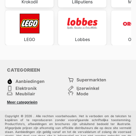
Krokodil
Lilliputiens
Max
LEGO
Lobbes
Orc
CATEGORIEEN
Supermarkten
Aanbiedingen
Elektronik
Ijzerwinkel
Meubilair
Mode
Gezondheid &
Sport
Meer categorieën
Schoonheid
Kinderen
Huisdieren
Andere
Copyright © 2026 . Alle rechten voorbehouden. Het is verboden om de teksten te
kopiëren of te reproduceren zonder voorafgaande schriftelijke toestemming.
Productfoto's, afbeeldingen en brochures zijn uitsluitend bedoeld ter illustratie.
Afgeprijsde prijzen zijn afkomstig van officiële distributeurs die op deze site vermeld
staan. Aanbiedingen zijn geldig vanaf en tot de vervaldatum of zolang de voorraad
strekt. Het doel van deze site is informatief en kan niet worden gebruikt om de