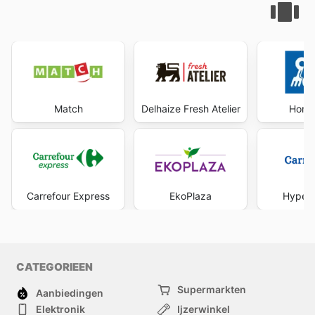
Match
Delhaize Fresh Atelier
Horec
Carrefour Express
EkoPlaza
Hyper 
CATEGORIEEN
Supermarkten
Aanbiedingen
Elektronik
Ijzerwinkel