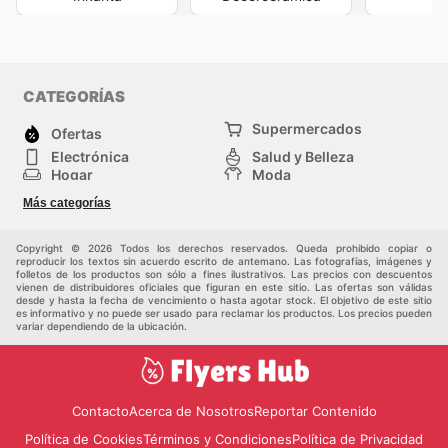
CATEGORÍAS
Supermercados
Ofertas
Electrónica
Salud y Belleza
Hogar
Moda
Herramientas y jardinería
Deporte
Más categorías
Infancia
Otros
Copyright © 2026 Todos los derechos reservados. Queda prohibido copiar o
reproducir los textos sin acuerdo escrito de antemano. Las fotografías, imágenes y
folletos de los productos son sólo a fines ilustrativos. Las precios con descuentos
vienen de distribuidores oficiales que figuran en este sitio. Las ofertas son válidas
desde y hasta la fecha de vencimiento o hasta agotar stock. El objetivo de este sitio
es informativo y no puede ser usado para reclamar los productos. Los precios pueden
variar dependiendo de la ubicación.
Contacto
Acerca de Nosotros
Reportar Contenido
Política de Cookies
Términos y Condiciones
Política de Privacidad