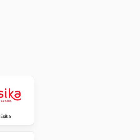
y la
l sitio
sh-Bar
Ésika