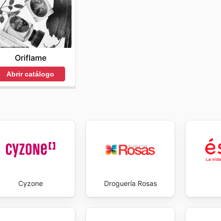
unidad de Blush-Bar en Colombia valora la transparencia 
elación de confianza y lealtad a largo plazo. Cada visita a
leza a precios accesibles, reforzando el compromiso de Blu
ekly ads and enjoy exclusive savings every day.
Oriflame
Abrir catálogo
Cyzone
Droguería Rosas