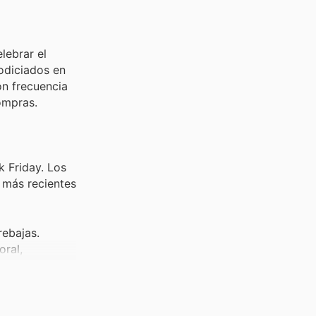
lebrar el
odiciados en
on frecuencia
ompras.
k Friday. Los
 más recientes
rebajas.
oral,
la perfumería
s favoritos o