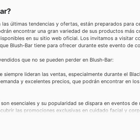
ar?
 las últimas tendencias y ofertas, están preparados para ce
podrán encontrar una gran variedad de sus productos más c
sponibles en su sitio web oficial. Los invitamos a visitar c
que Blush-Bar tiene para ofrecer durante este evento de c
vendidos que no se pueden perder en Blush-Bar:
e siempre lideran las ventas, especialmente durante el Blac
 demanda y excelentes precios, que podrán encontrar en los
 son esenciales y su popularidad se dispara en eventos de 
cubrir las promociones exclusivas en cuidado facial y corp
alo perfecto y una compra personal deseada, haciendo que 
iday sales son la oportunidad ideal para adquirir sus aroma