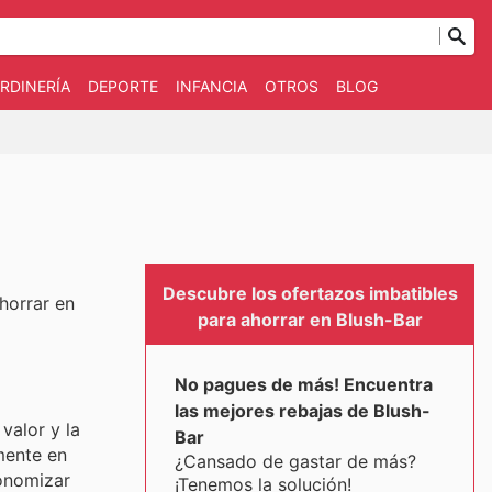
RDINERÍA
DEPORTE
INFANCIA
OTROS
BLOG
Descubre los ofertazos imbatibles
horrar en
para ahorrar en Blush-Bar
No pagues de más! Encuentra
las mejores rebajas de Blush-
valor y la
Bar
mente en
¿Cansado de gastar de más?
conomizar
¡Tenemos la solución!