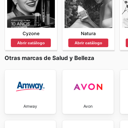
quizás no habrían considerado de otra manera. La com
accesibilidad de sus promociones, lo que fomenta una r
web es una invitación a descubrir un universo de bel
con sus clientes. Stay up to date with Blush-Bar's we
Cyzone
Natura
Abrir catálogo
Abrir catálogo
Otras marcas de Salud y Belleza
Amway
Avon