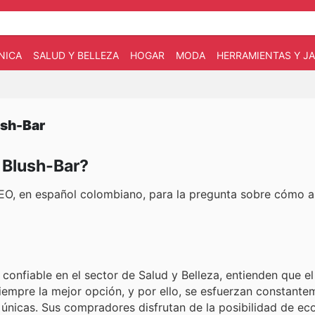
NICA
SALUD Y BELLEZA
HOGAR
MODA
HERRAMIENTAS Y JA
ush-Bar
n Blush-Bar?
 SEO, en español colombiano, para la pregunta sobre cómo a
nfiable en el sector de Salud y Belleza, entienden que el 
iempre la mejor opción, y por ello, se esfuerzan constante
 únicas. Sus compradores disfrutan de la posibilidad de e