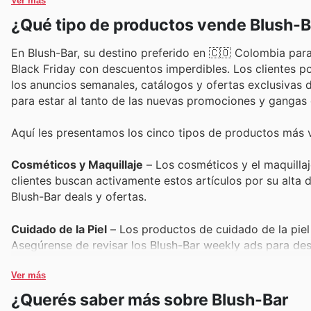
Ver más
¿Qué tipo de productos vende Blush-B
En Blush-Bar, su destino preferido en 🇨🇴 Colombia para
Black Friday con descuentos imperdibles. Los clientes 
los anuncios semanales, catálogos y ofertas exclusivas di
para estar al tanto de las nuevas promociones y gangas 
Aquí les presentamos los cinco tipos de productos más 
Cosméticos y Maquillaje
– Los cosméticos y el maquillaj
clientes buscan activamente estos artículos por su alta
Blush-Bar deals y ofertas.
Cuidado de la Piel
– Los productos de cuidado de la piel
Asegúrense de revisar los Blush-Bar weekly ads para des
perfectas para renovar su rutina.
Ver más
Perfumería
– Las fragancias de alta calidad son un reg
¿Querés saber más sobre Blush-Bar
sea un gran éxito en Black Friday. Las Blush-Bar Black Fr