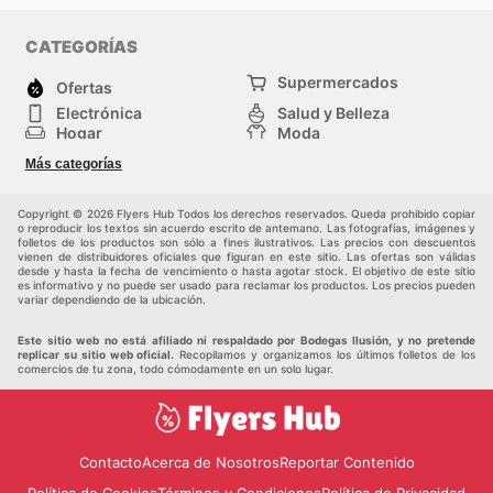
CATEGORÍAS
Supermercados
Ofertas
Electrónica
Salud y Belleza
Hogar
Moda
Herramientas y jardinería
Deporte
Más categorías
Infancia
Otros
Copyright © 2026 Flyers Hub Todos los derechos reservados. Queda prohibido copiar
o reproducir los textos sin acuerdo escrito de antemano. Las fotografías, imágenes y
folletos de los productos son sólo a fines ilustrativos. Las precios con descuentos
vienen de distribuidores oficiales que figuran en este sitio. Las ofertas son válidas
desde y hasta la fecha de vencimiento o hasta agotar stock. El objetivo de este sitio
es informativo y no puede ser usado para reclamar los productos. Los precios pueden
variar dependiendo de la ubicación.
Este sitio web no está afiliado ni respaldado por Bodegas Ilusión, y no pretende
replicar su sitio web oficial.
Recopilamos y organizamos los últimos folletos de los
comercios de tu zona, todo cómodamente en un solo lugar.
Contacto
Acerca de Nosotros
Reportar Contenido