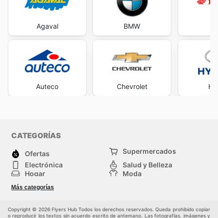
más altos estándares.
Visit Casa Toro's website today to explore the best
deals and start saving now.
Agaval
BMW
H
Auteco
Chevrolet
Hy
CATEGORÍAS
Supermercados
Ofertas
Electrónica
Salud y Belleza
Hogar
Moda
Herramientas y jardinería
Deporte
Más categorías
Infancia
Otros
Copyright © 2026 Flyers Hub Todos los derechos reservados. Queda prohibido copiar
o reproducir los textos sin acuerdo escrito de antemano. Las fotografías, imágenes y