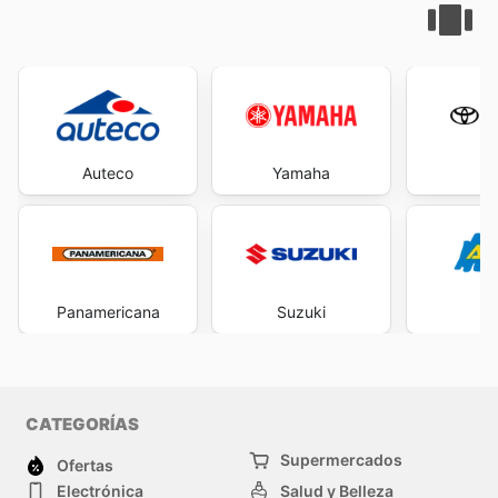
Auteco
Yamaha
To
Panamericana
Suzuki
Ag
CATEGORÍAS
Supermercados
Ofertas
Electrónica
Salud y Belleza