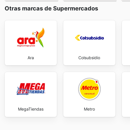
start saving now.
Otras marcas de Supermercados
Ara
Colsubsidio
MegaTiendas
Metro