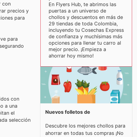
r con
En Flyers Hub, te abrimos las
puertas a un universo de
rar precios y
chollos y descuentos en más de
ciones para
29 tiendas de toda Colombia,
incluyendo tu Cosechas Express
de confianza y muchísimas más
ave para
opciones para llenar tu carro al
 asegurando
mejor precio. ¡Empieza a
ahorrar hoy mismo!
idos con
so a una
Nuevos folletos de
itan el
ada selección
Descubre los mejores chollos para
ahorrar en todas tus compras ¡No