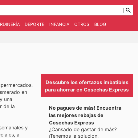
RDINERÍA
DEPORTE
INFANCIA
OTROS
BLOG
Descubre los ofertazos imbatibles
supermercados,
para ahorrar en Cosechas Express
 esmerado en
 y una
r de la
No pagues de más! Encuentra
las mejores rebajas de
Cosechas Express
 semanales y
¿Cansado de gastar de más?
ciales, a
¡Tenemos la solución!