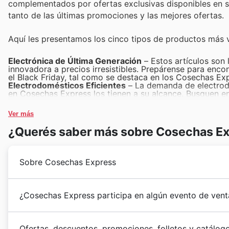
complementados por ofertas exclusivas disponibles en su s
tanto de las últimas promociones y las mejores ofertas.
Aquí les presentamos los cinco tipos de productos más
Electrónica de Última Generación
– Estos artículos son l
innovadora a precios irresistibles. Prepárense para enco
el Black Friday, tal como se destaca en los Cosechas E
Electrodomésticos Eficientes
– La demanda de electrodo
en Cosechas Express los tienen a su alcance. Busquen e
especiales que no se querrán perder en el Cosechas Expr
Moda y Calzado de Temporada
– Renovar el armario es 
Ver más
Cosechas Express siempre genera gran interés. Descubr
offers para conseguir prendas y zapatos de alta calidad 
¿Querés saber más sobre Cosechas E
Juguetes y Entretenimiento Familiar
– La felicidad de l
un éxito rotundo, especialmente en épocas de ofertas. 
encontrar los regalos perfectos y disfrutar de momentos 
Artículos para el Hogar y Decoración
– Transformar sus 
Sobre Cosechas Express
artículos para el hogar que Cosechas Express ofrece. Es
el marco del Cosechas Express Black Friday sales, perfe
Cosechas Express nació en 2005 con la visión de bri
¿Cosechas Express participa en algún evento de vent
frescos y de calidad. Desde sus inicios, se han enfo
constantemente para satisfacer las necesidades de su
Sí, Cosechas Express participa activamente en impor
del mercado de
supermercados
, han logrado establ
Ofertas, descuentos, promociones, folletos y catálo