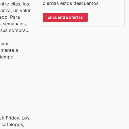
pierdas estos descuentos!
tre ellas, los
anza, un valor
ado. Para
Encuentra ofertas
os semanales,
n sus compras
irir
almente a
tiempo
ck Friday. Los
 catálogos,