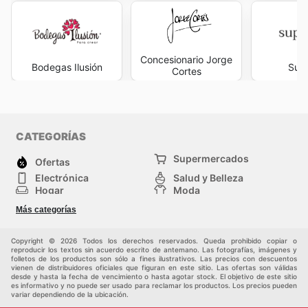
Concesionario Jorge
Bodegas Ilusión
Sup
Cortes
CATEGORÍAS
Supermercados
Ofertas
Electrónica
Salud y Belleza
Hogar
Moda
Herramientas y jardinería
Deporte
Más categorías
Infancia
Otros
Copyright © 2026 Todos los derechos reservados. Queda prohibido copiar o
reproducir los textos sin acuerdo escrito de antemano. Las fotografías, imágenes y
folletos de los productos son sólo a fines ilustrativos. Las precios con descuentos
vienen de distribuidores oficiales que figuran en este sitio. Las ofertas son válidas
desde y hasta la fecha de vencimiento o hasta agotar stock. El objetivo de este sitio
es informativo y no puede ser usado para reclamar los productos. Los precios pueden
variar dependiendo de la ubicación.