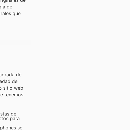
gía de
orales que
mporada de
iedad de
o sitio web
que tenemos
istas de
ctos para
rtphones se