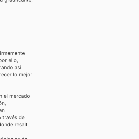
 firmemente
or ello,
rando así
recer lo mejor
en el mercado
ón,
an
a través de
donde resalta
riginales de