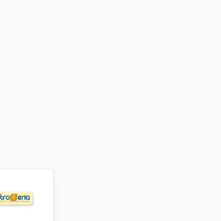
a
 su
en variar
os
to de las
ormación
nversión
ecerles