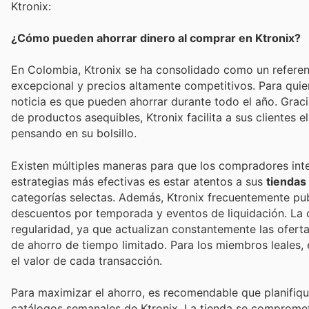
Ktronix:
¿Cómo pueden ahorrar dinero al comprar en Ktronix?
En Colombia, Ktronix se ha consolidado como un referente
excepcional y precios altamente competitivos. Para quien
noticia es que pueden ahorrar durante todo el año. Grac
de productos asequibles, Ktronix facilita a sus clientes
pensando en su bolsillo.
Existen múltiples maneras para que los compradores int
estrategias más efectivas es estar atentos a sus
tiendas
categorías selectas. Además, Ktronix frecuentemente pu
descuentos por temporada y eventos de liquidación. La cl
regularidad, ya que actualizan constantemente las ofert
de ahorro de tiempo limitado. Para los miembros leales,
el valor de cada transacción.
Para maximizar el ahorro, es recomendable que planifiq
catálogos semanales de Ktronix. La tienda se compromete