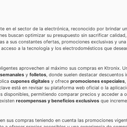
 en el sector de la electrónica, reconocido por brindar un
es buscan optimizar su presupuesto sin sacrificar calidad,
ias a sus constantes ofertas, promociones exclusivas y un
 el acceso a la tecnología y los electrodomésticos que desea
eligentes aprovechen al máximo sus compras en Ktronix. Un
 semanales
y
folletos
, donde suelen destacar descuentos 
blica
cupones digitales
y ofrece
promociones especiales
,
ave está en revisar su plataforma web oficial o la aplicac
as disponibles, permitiendo comparar precios y acceder a 
 existen
recompensas y beneficios exclusivos
que increme
uen sus compras teniendo en cuenta las promociones vigent
 a ofrecer precios accesibles y una experiencia de compra