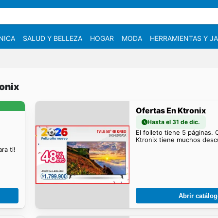
NICA
SALUD Y BELLEZA
HOGAR
MODA
HERRAMIENTAS Y JA
ronix
Ofertas En Ktronix
Hasta el 31 de dic.
El folleto tiene 5 páginas.
Ktronix tiene muchos descu
a ti!
Abrir catálo