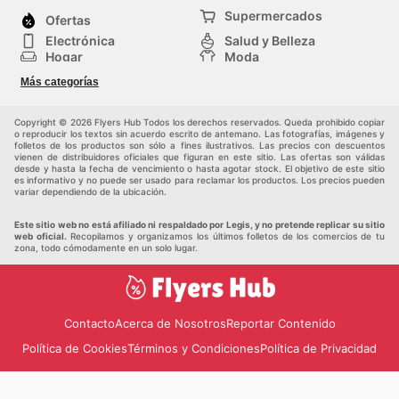
Supermercados
Ofertas
Electrónica
Salud y Belleza
Hogar
Moda
Herramientas y jardinería
Deporte
Más categorías
Infancia
Otros
Copyright © 2026 Flyers Hub Todos los derechos reservados. Queda prohibido copiar
o reproducir los textos sin acuerdo escrito de antemano. Las fotografías, imágenes y
folletos de los productos son sólo a fines ilustrativos. Las precios con descuentos
vienen de distribuidores oficiales que figuran en este sitio. Las ofertas son válidas
desde y hasta la fecha de vencimiento o hasta agotar stock. El objetivo de este sitio
es informativo y no puede ser usado para reclamar los productos. Los precios pueden
variar dependiendo de la ubicación.
Este sitio web no está afiliado ni respaldado por Legis, y no pretende replicar su sitio
web oficial.
Recopilamos y organizamos los últimos folletos de los comercios de tu
zona, todo cómodamente en un solo lugar.
Contacto
Acerca de Nosotros
Reportar Contenido
Política de Cookies
Términos y Condiciones
Política de Privacidad