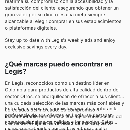
reafirma su compromiso con la accesibilidad y la
satisfacción del cliente, asegurando que obtener un
gran valor por su dinero es una meta siempre
alcanzable al elegir comprar en sus establecimientos
o plataformas digitales.
Stay up to date with Legis's weekly ads and enjoy
exclusive savings every day.
¿Qué marcas puedo encontrar en
Legis?
En Legis, reconocidos como un destino líder en
Colombia para productos de alta calidad dentro del
sector Otros, se enorgullecen de ofrecer a sus clientes
una cuidada selección de las marcas más confiables y
Entre las marcas que consistentemente capturan la
apreciadas del mercado. Su compromiso
preferencia de sus clientes en Legis, se destacan
inquebrantable con la excelencia y la satisfacción del
nombres sinónimo de calidad e innovación. Estas
cliente se refleja en la variedad de marcas, tanto
marcas son elegidas por su trayectoria, la alta
nacionales como internacionales, que ponen a