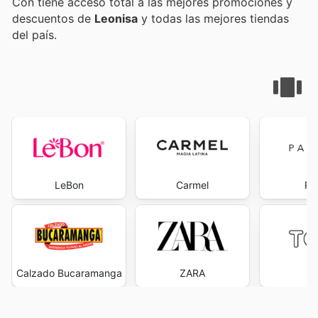
Con
tiene acceso total a las mejores promociones y
descuentos de
Leonisa
y todas las mejores tiendas
del país.
LeBon
Carmel
Pa
Calzado Bucaramanga
ZARA
T