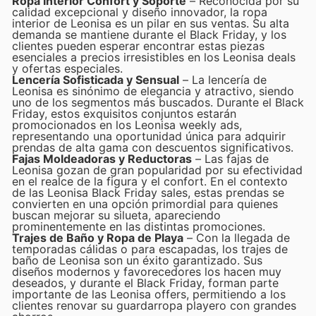
Ropa Interior Confort y Soporte
– Reconocida por su
calidad excepcional y diseño innovador, la ropa
interior de Leonisa es un pilar en sus ventas. Su alta
demanda se mantiene durante el Black Friday, y los
clientes pueden esperar encontrar estas piezas
esenciales a precios irresistibles en los Leonisa deals
y ofertas especiales.
Lencería Sofisticada y Sensual
– La lencería de
Leonisa es sinónimo de elegancia y atractivo, siendo
uno de los segmentos más buscados. Durante el Black
Friday, estos exquisitos conjuntos estarán
promocionados en los Leonisa weekly ads,
representando una oportunidad única para adquirir
prendas de alta gama con descuentos significativos.
Fajas Moldeadoras y Reductoras
– Las fajas de
Leonisa gozan de gran popularidad por su efectividad
en el realce de la figura y el confort. En el contexto
de las Leonisa Black Friday sales, estas prendas se
convierten en una opción primordial para quienes
buscan mejorar su silueta, apareciendo
prominentemente en las distintas promociones.
Trajes de Baño y Ropa de Playa
– Con la llegada de
temporadas cálidas o para escapadas, los trajes de
baño de Leonisa son un éxito garantizado. Sus
diseños modernos y favorecedores los hacen muy
deseados, y durante el Black Friday, forman parte
importante de las Leonisa offers, permitiendo a los
clientes renovar su guardarropa playero con grandes