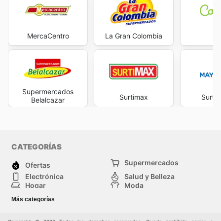
MercaCentro
La Gran Colombia
Ca
Supermercados
Surtimax
Surti
Belalcazar
CATEGORÍAS
Supermercados
Ofertas
Electrónica
Salud y Belleza
Hogar
Moda
Herramientas y jardinería
Deporte
Más categorías
Infancia
Otros