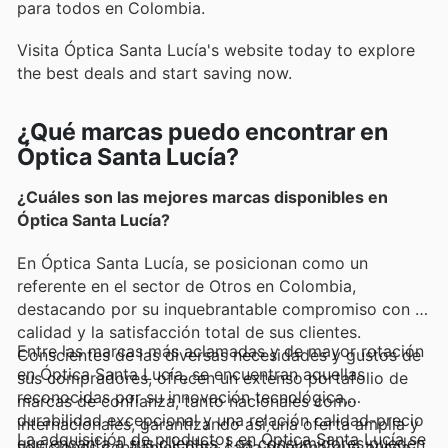
para todos en Colombia.
Visita Óptica Santa Lucía's website today to explore
the best deals and start saving now.
¿Qué marcas puedo encontrar en
Óptica Santa Lucía?
¿Cuáles son las mejores marcas disponibles en
Óptica Santa Lucía?
En Óptica Santa Lucía, se posicionan como un
referente en el sector de Otros en Colombia,
destacando por su inquebrantable compromiso con la
calidad y la satisfacción total de sus clientes.
Entre las marcas más aclamadas y de mayor rotación
Conscientes de las diversas necesidades y gustos de
en Óptica Santa Lucía, se encuentran aquellas
sus compradores, ofrecen un extenso portafolio de
reconocidas por su innovación tecnológica,
marcas de confianza, tanto nacionales como
durabilidad excepcional y una relación calidad-precio
internacionales, garantizando así una oferta amplia y
La adquisición de productos en Óptica Santa Lucía se
que encanta a sus clientes. Los consumidores pueden
soluciones confiables para cada persona que busca