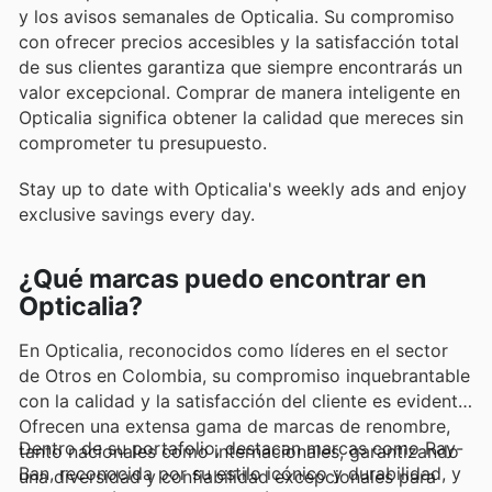
y los avisos semanales de Opticalia. Su compromiso
con ofrecer precios accesibles y la satisfacción total
de sus clientes garantiza que siempre encontrarás un
valor excepcional. Comprar de manera inteligente en
Opticalia significa obtener la calidad que mereces sin
comprometer tu presupuesto.
Stay up to date with Opticalia's weekly ads and enjoy
exclusive savings every day.
¿Qué marcas puedo encontrar en
Opticalia?
En Opticalia, reconocidos como líderes en el sector
de Otros en Colombia, su compromiso inquebrantable
con la calidad y la satisfacción del cliente es evidente.
Ofrecen una extensa gama de marcas de renombre,
Dentro de su portafolio, destacan marcas como Ray-
tanto nacionales como internacionales, garantizando
Ban, reconocida por su estilo icónico y durabilidad, y
una diversidad y confiabilidad excepcionales para