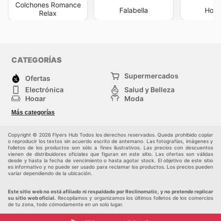
Colchones Romance
Falabella
Home
Relax
CATEGORÍAS
Supermercados
Ofertas
Electrónica
Salud y Belleza
Hogar
Moda
Herramientas y jardinería
Deporte
Más categorías
Infancia
Otros
Copyright © 2026 Flyers Hub Todos los derechos reservados. Queda prohibido copiar
o reproducir los textos sin acuerdo escrito de antemano. Las fotografías, imágenes y
folletos de los productos son sólo a fines ilustrativos. Las precios con descuentos
vienen de distribuidores oficiales que figuran en este sitio. Las ofertas son válidas
desde y hasta la fecha de vencimiento o hasta agotar stock. El objetivo de este sitio
es informativo y no puede ser usado para reclamar los productos. Los precios pueden
variar dependiendo de la ubicación.
Este sitio web no está afiliado ni respaldado por Reclinomatic, y no pretende replicar
su sitio web oficial.
Recopilamos y organizamos los últimos folletos de los comercios
de tu zona, todo cómodamente en un solo lugar.