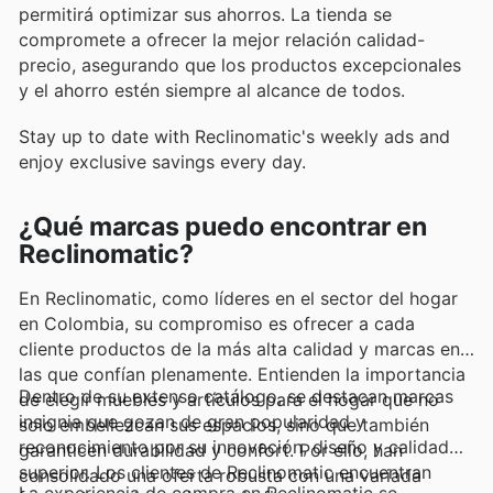
permitirá optimizar sus ahorros. La tienda se
compromete a ofrecer la mejor relación calidad-
precio, asegurando que los productos excepcionales
y el ahorro estén siempre al alcance de todos.
Stay up to date with Reclinomatic's weekly ads and
enjoy exclusive savings every day.
¿Qué marcas puedo encontrar en
Reclinomatic?
En Reclinomatic, como líderes en el sector del hogar
en Colombia, su compromiso es ofrecer a cada
cliente productos de la más alta calidad y marcas en
las que confían plenamente. Entienden la importancia
Dentro de su extenso catálogo, se destacan marcas
de elegir muebles y artículos para el hogar que no
insignia que gozan de gran popularidad y
solo embellezcan sus espacios, sino que también
reconocimiento por su innovación, diseño y calidad
garanticen durabilidad y confort. Por ello, han
superior. Los clientes de Reclinomatic encuentran
consolidado una oferta robusta con una variada
La experiencia de compra en Reclinomatic se