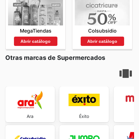
MegaTiendas
Colsubsidio
Abrir catálogo
Abrir catálogo
Otras marcas de Supermercados
Ara
Éxito
M