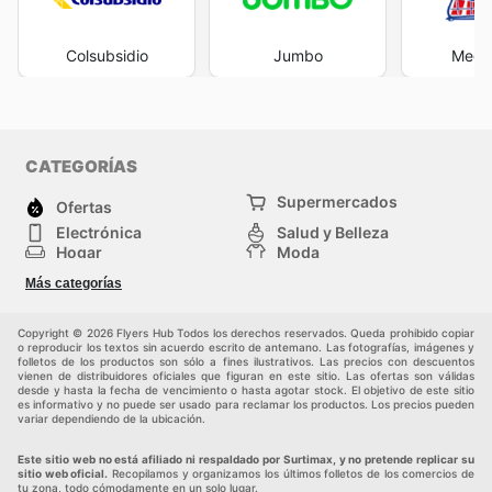
Colsubsidio
Jumbo
Mega
CATEGORÍAS
Supermercados
Ofertas
Electrónica
Salud y Belleza
Hogar
Moda
Herramientas y jardinería
Deporte
Más categorías
Infancia
Otros
Copyright © 2026 Flyers Hub Todos los derechos reservados. Queda prohibido copiar
o reproducir los textos sin acuerdo escrito de antemano. Las fotografías, imágenes y
folletos de los productos son sólo a fines ilustrativos. Las precios con descuentos
vienen de distribuidores oficiales que figuran en este sitio. Las ofertas son válidas
desde y hasta la fecha de vencimiento o hasta agotar stock. El objetivo de este sitio
es informativo y no puede ser usado para reclamar los productos. Los precios pueden
variar dependiendo de la ubicación.
Este sitio web no está afiliado ni respaldado por Surtimax, y no pretende replicar su
sitio web oficial.
Recopilamos y organizamos los últimos folletos de los comercios de
tu zona, todo cómodamente en un solo lugar.