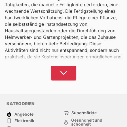
Tätigkeiten, die manuelle Fertigkeiten erfordern, eine
wachsende Wertschätzung. Die Fertigstellung eines
handwerklichen Vorhabens, die Pflege einer Pflanze,
die selbstständige Instandsetzung von
Haushaltsgegenständen oder die Durchführung von
Heimwerker- und Gartenprojekten, die das Zuhause
verschönern, bieten tiefe Befriedigung. Diese
Aktivitäten sind nicht nur entspannend, sondern auch
praktisch, da sie Kosteneinsparungen ermöglichen und
die eigenen Fähigkeiten aktivieren. Ein weiterer Vorteil
ist, dass diese Beschäftigungen keine exorbitant
hohen Ausgaben nach sich ziehen müssen, da stets
die Möglichkeit besteht, von günstigen Preisen und
Sonderangeboten zu profitieren.
Flyers Hub bietet eine kuratierte Auswahl an
KATEGORIEN
Produkten zur Aufwertung Ihres Wohn- und
Supermärkte
Außenbereichs. Hier können Sie die Prospekte
Angebote
Gesundheit und
führender österreichischer Anbieter durchsehen und
Elektronik
schönheit