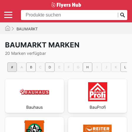
BAUMARKT
BAUMARKT MARKEN
20 Marken verfügbar
#
A
B
C
D
E
F
G
H
I
J
K
L
Bauhaus
BauProfi