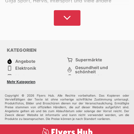
Giga Sport, Hervis, Intersport und viele andere
können eine erhebliche finanzielle Belastung
darstellen.
Sport und körperliche Aktivität sollten nicht exklusiv
sein. Bei Flyers Hub kuratieren wir die attraktivsten
Angebote österreichischer Händler für Sie. Hier
können Sie die Preise führender Marken vergleichen,
KATEGORIEN
aktuelle Rabatte entdecken und Ihre Ausgaben
Supermärkte
optimieren. Lokalisieren Sie Ihre Wunschartikel
Angebote
Gesundheit und
kosteneffizient und rüsten Sie sich optimal für Ihre
Elektronik
schönheit
bevorzugte Sportart aus, um diese mit Freude
Mode
Sportbekleidung
auszuüben. Selbst wenn Sie sich nicht primär als
Baumarkt
Baby und kind
Mehr Kategorien
Haustiere
Möbel & Wohnen
Sportler sehen, finden Sie bei uns stilvolle Bekleidung
Andere
und ergonomische Schuhe, die Ihren Alltag
Copyright © 2026 Flyers Hub. Alle Rechte vorbehalten. Das Kopieren oder
Vervielfältigen der Texte ist ohne vorherige schriftliche Zustimmung untersagt.
komfortabler gestalten und Ihre Erscheinung
Produktfotos, Bilder und Broschüren dienen nur der Veranschaulichung. Ermäßigte
Preise stammen von offiziellen Händlern, die auf dieser Website aufgeführt sind.
aufwerten.
Angebote gelten ab und bis zum Ablaufdatum oder solange der Vorrat reicht. Der
Zweck dieser Website ist informativ und kann nicht verwendet werden, um die
Produkte zu beanspruchen. Die Preise können je nach Standort variieren.
Flyers Hub bündelt die Prospekte von
Markenexperten und weiteren