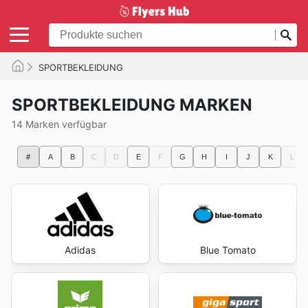
SPORTBEKLEIDUNG
SPORTBEKLEIDUNG MARKEN
14 Marken verfügbar
#
A
B
C
D
E
F
G
H
I
J
K
L
Adidas
Blue Tomato