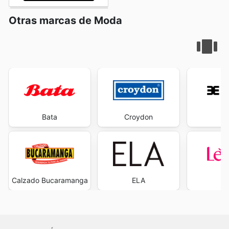
Otras marcas de Moda
Bata
Croydon
Ev
Calzado Bucaramanga
ELA
L