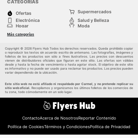
CATEGORÍAS
Supermercados
Ofertas
Electrónica
Salud y Belleza
Hogar
Moda
Herramientas y jardinería
Deporte
Más categorías
Infancia
Otros
Copyright © 2026 Flyers Hub Todos los derechos reservados. Queda prohibido copiar
o reproducir los textos sin acuerdo escrito de antemano. Las fotografías, imágenes y
folletos de los productos son sólo a fines ilustrativos. Las precios con descuentos
vienen de distribuidores oficiales que figuran en este sitio. Las ofertas son válidas
desde y hasta la fecha de vencimiento o hasta agotar stock. El objetivo de este sitio
es informativo y no puede ser usado para reclamar los productos. Los precios pueden
variar dependiendo de la ubicación.
Este sitio web no está afiliado ni respaldado por Carmel, y no pretende replicar su
sitio web oficial.
Recopilamos y organizamos los últimos folletos de los comercios de
tu zona, todo cómodamente en un solo lugar.
Contacto
Acerca de Nosotros
Reportar Contenido
Política de Cookies
Términos y Condiciones
Política de Privacidad