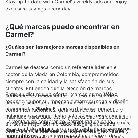
Stay up to date with Carmel's weekly ads and enjoy
exclusive savings every day.
¿Qué marcas puedo encontrar en
Carmel?
¿Cuáles son las mejores marcas disponibles en
Carmel?
Carmel se destaca como un referente líder en el
sector de la Moda en Colombia, comprometidos
siempre con la calidad y la satisfacción de sus
clientes. Entienden que la elección de marcas
Entre su distinguida oferta, marcas como
Vélez
,
confiables es fundamental, por eso ofrecen una
reconocida por su impecable marroquinería y diseño
amplia y selecta gama de marcas, tanto nacionales
atemporal, y
Studio F
, que se distingue por sus
como internacionales, garantizando así variedad y
colecciones vanguardistas y la última tendencia en
fiabilidad para cada estilo y necesidad. Su dedicación
La ventaja de comprar en Carmel radica en la
moda femenina, gozan de gran popularidad. Además,
a traer lo mejor del mercado asegura que cada
seguridad de adquirir productos auténticos a
precios
Koaj
, con su propuesta de ropa casual y accesible
compra en Carmel sea una experiencia gratificante y
competitivos
, respaldados por la confianza de
para toda la familia, y
Offcorss
, ideal para los más
llena de aciertos.