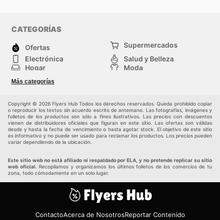
CATEGORÍAS
Supermercados
Ofertas
Electrónica
Salud y Belleza
Hogar
Moda
Herramientas y jardinería
Deporte
Más categorías
Infancia
Otros
Copyright © 2026 Flyers Hub Todos los derechos reservados. Queda prohibido copiar
o reproducir los textos sin acuerdo escrito de antemano. Las fotografías, imágenes y
folletos de los productos son sólo a fines ilustrativos. Las precios con descuentos
vienen de distribuidores oficiales que figuran en este sitio. Las ofertas son válidas
desde y hasta la fecha de vencimiento o hasta agotar stock. El objetivo de este sitio
es informativo y no puede ser usado para reclamar los productos. Los precios pueden
variar dependiendo de la ubicación.
Este sitio web no está afiliado ni respaldado por ELA, y no pretende replicar su sitio
web oficial.
Recopilamos y organizamos los últimos folletos de los comercios de tu
zona, todo cómodamente en un solo lugar.
Contacto
Acerca de Nosotros
Reportar Contenido