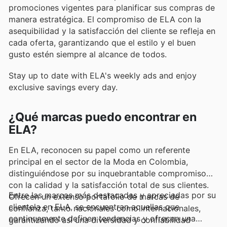
promociones vigentes para planificar sus compras de
manera estratégica. El compromiso de ELA con la
asequibilidad y la satisfacción del cliente se refleja en
cada oferta, garantizando que el estilo y el buen
gusto estén siempre al alcance de todos.
Stay up to date with ELA's weekly ads and enjoy
exclusive savings every day.
¿Qué marcas puedo encontrar en
ELA?
En ELA, reconocen su papel como un referente
principal en el sector de la Moda en Colombia,
distinguiéndose por su inquebrantable compromiso
con la calidad y la satisfacción total de sus clientes.
Entre las marcas más destacadas y apreciadas por su
Ofrecen un extenso portafolio de marcas de
clientela en ELA, se encuentran aquellas que
confianza, tanto nacionales como internacionales,
continuamente definen tendencias y ofrecen una
garantizando así una diversidad y confiabilidad