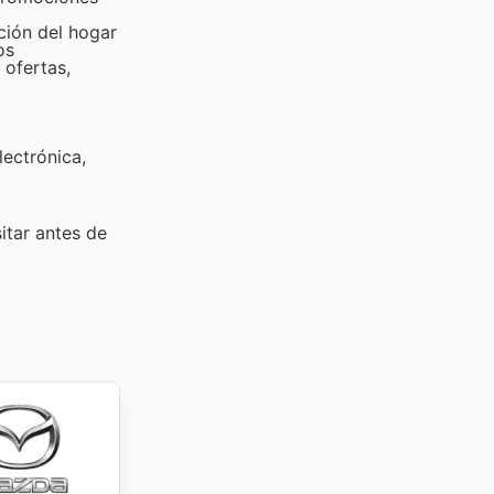
ción del hogar
os
 ofertas,
lectrónica,
sitar
antes de