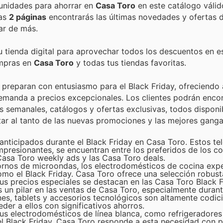
Encuentra las mejores promociones, descuentos y oportunidades para ahorrar en
Casa Toro
en este catálogo váli
tas
2 páginas
encontrarás las últimas novedades y ofertas 
ar de más.
u tienda digital para aprovechar todos los descuentos en e
ompras en
Casa Toro
y todas tus tiendas favoritas.
 preparan con entusiasmo para el Black Friday, ofreciendo a
demanda a precios excepcionales. Los clientes podrán enco
 semanales, catálogos y ofertas exclusivas, todos disponibl
tar al tanto de las nuevas promociones y las mejores ganga
ticipados durante el Black Friday en Casa Toro. Estos tel
impresionantes, se encuentran entre los preferidos de los c
Casa Toro weekly ads y las Casa Toro deals.
rnos de microondas, los electrodomésticos de cocina exp
mo el Black Friday. Casa Toro ofrece una selección robust
sus precios especiales se destacan en las Casa Toro Black F
 un pilar en las ventas de Casa Toro, especialmente duran
s, tablets y accesorios tecnológicos son altamente codici
der a ellos con significativos ahorros.
us electrodomésticos de línea blanca, como refrigeradores
l Black Friday. Casa Toro responde a esta necesidad con