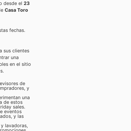
do desde el
23
de
Casa Toro
stas fechas.
 sus clientes
ntrar una
es en el sitio
s.
evisores de
ompradores, y
erimentan una
a de estos
riday sales.
te eventos
ados, y las
 y lavadoras,
 promociones