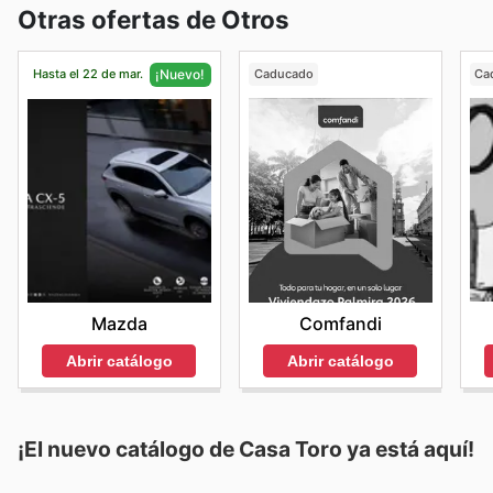
Otras ofertas de Otros
Hasta el 22 de mar.
Caducado
Ca
¡Nuevo!
Comfandi
Mazda
Abrir catálogo
Abrir catálogo
¡El nuevo catálogo de
Casa Toro
ya está aquí!