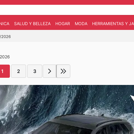
NICA
SALUD Y BELLEZA
HOGAR
MODA
HERRAMIENTAS Y JA
7/2026
 2026
1
2
3