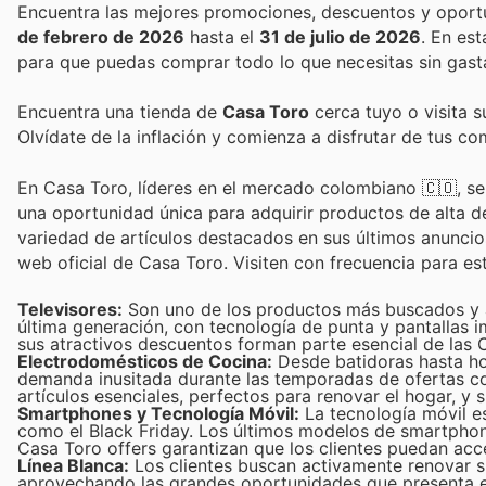
de febrero de 2026
hasta el
31 de julio de 2026
. En es
para que puedas comprar todo lo que necesitas sin gast
Encuentra una tienda de
Casa Toro
cerca tuyo o visita s
Olvídate de la inflación y comienza a disfrutar de tus c
En Casa Toro, líderes en el mercado colombiano 🇨🇴, se
una oportunidad única para adquirir productos de alta 
variedad de artículos destacados en sus últimos anuncios
web oficial de Casa Toro. Visiten con frecuencia para es
Televisores:
Son uno de los productos más buscados y an
última generación, con tecnología de punta y pantallas 
sus atractivos descuentos forman parte esencial de las 
Electrodomésticos de Cocina:
Desde batidoras hasta ho
demanda inusitada durante las temporadas de ofertas co
artículos esenciales, perfectos para renovar el hogar, y 
Smartphones y Tecnología Móvil:
La tecnología móvil es
como el Black Friday. Los últimos modelos de smartphone
Casa Toro offers garantizan que los clientes puedan acce
Línea Blanca:
Los clientes buscan activamente renovar s
aprovechando las grandes oportunidades que presenta e