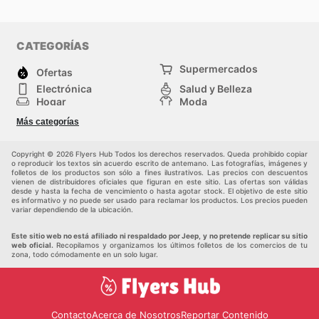
CATEGORÍAS
Supermercados
Ofertas
Electrónica
Salud y Belleza
Hogar
Moda
Herramientas y jardinería
Deporte
Más categorías
Infancia
Otros
Copyright © 2026 Flyers Hub Todos los derechos reservados. Queda prohibido copiar
o reproducir los textos sin acuerdo escrito de antemano. Las fotografías, imágenes y
folletos de los productos son sólo a fines ilustrativos. Las precios con descuentos
vienen de distribuidores oficiales que figuran en este sitio. Las ofertas son válidas
desde y hasta la fecha de vencimiento o hasta agotar stock. El objetivo de este sitio
es informativo y no puede ser usado para reclamar los productos. Los precios pueden
variar dependiendo de la ubicación.
Este sitio web no está afiliado ni respaldado por Jeep, y no pretende replicar su sitio
web oficial.
Recopilamos y organizamos los últimos folletos de los comercios de tu
zona, todo cómodamente en un solo lugar.
Contacto
Acerca de Nosotros
Reportar Contenido