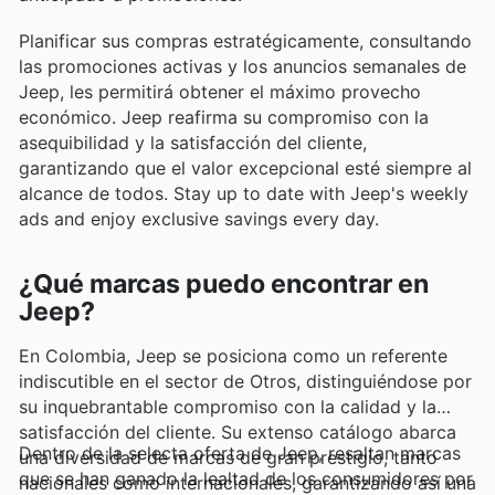
Planificar sus compras estratégicamente, consultando
las promociones activas y los anuncios semanales de
Jeep, les permitirá obtener el máximo provecho
económico. Jeep reafirma su compromiso con la
asequibilidad y la satisfacción del cliente,
garantizando que el valor excepcional esté siempre al
alcance de todos. Stay up to date with Jeep's weekly
ads and enjoy exclusive savings every day.
¿Qué marcas puedo encontrar en
Jeep?
En Colombia, Jeep se posiciona como un referente
indiscutible en el sector de Otros, distinguiéndose por
su inquebrantable compromiso con la calidad y la
satisfacción del cliente. Su extenso catálogo abarca
Dentro de la selecta oferta de Jeep, resaltan marcas
una diversidad de marcas de gran prestigio, tanto
que se han ganado la lealtad de los consumidores por
nacionales como internacionales, garantizando así una