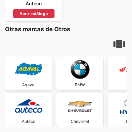
Auteco
sitio web de Jeep hoy mismo para explorar las mejores
ofertas y empezar a ahorrar ahora.
Abrir catálogo
Otras marcas de Otros
Agaval
BMW
H
Auteco
Chevrolet
Hy