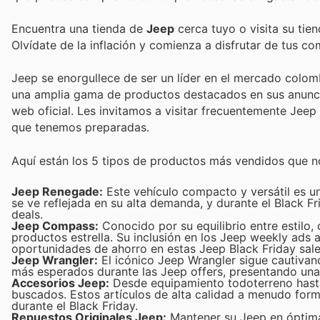
Encuentra una tienda de
Jeep
cerca tuyo o visita su tie
Olvídate de la inflación y comienza a disfrutar de tus c
Jeep se enorgullece de ser un líder en el mercado colomb
una amplia gama de productos destacados en sus anuncios
web oficial. Les invitamos a visitar frecuentemente Jee
que tenemos preparadas.
Aquí están los 5 tipos de productos más vendidos que no
Jeep Renegade:
Este vehículo compacto y versátil es u
se ve reflejada en su alta demanda, y durante el Black F
deals.
Jeep Compass:
Conocido por su equilibrio entre estilo
productos estrella. Su inclusión en los Jeep weekly ad
oportunidades de ahorro en estas Jeep Black Friday sale
Jeep Wrangler:
El icónico Jeep Wrangler sigue cautivan
más esperados durante las Jeep offers, presentando una 
Accesorios Jeep:
Desde equipamiento todoterreno hasta 
buscados. Estos artículos de alta calidad a menudo for
durante el Black Friday.
Repuestos Originales Jeep:
Mantener su Jeep en óptimas