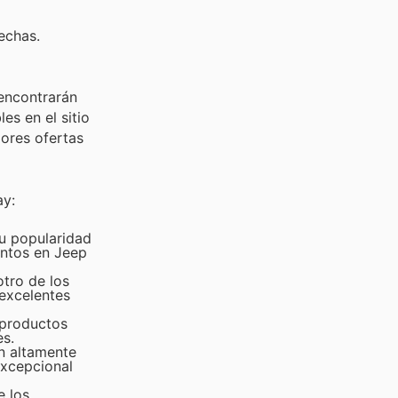
echas.
 encontrarán
s en el sitio
jores ofertas
ay:
Su popularidad
entos en Jeep
tro de los
 excelentes
 productos
es.
n altamente
excepcional
e los