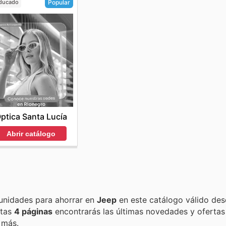
ducado
Popular
ptica Santa Lucía
Abrir catálogo
Encuentra las mejores promociones, descuentos y oportunidades para ahorrar en
Jeep
en este catálogo válido des
estas
4 páginas
encontrarás las últimas novedades y oferta
 más.