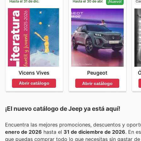
Hasta el 31 de dic.
Hasta el 30 de abr.
Ca
¡Nuevo!
Vicens Vives
Peugeot
Ó
Abrir catálogo
Abrir catálogo
¡El nuevo catálogo de
Jeep
ya está aquí!
enero de 2026
hasta el
31 de diciembre de 2026
. En 
que puedas comprar todo lo que necesitas sin gastar de