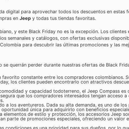
nda digital para aprovechar todos los descuentos en estas f
ompras en
Jeep
y todas tus tiendas favoritas.
iano, y este Black Friday no es la excepción. Los clientes
 semanales y catálogos, con ofertas exclusivas disponible
p Colombia para descubrir las últimas promociones y las me
 se querrán perder durante nuestras ofertas de Black Frid
n favorito constante entre los compradores colombianos. 
riday, los clientes pueden encontrarlo con atractivos descu
, comodidad y capacidad todoterreno, el Jeep Compass es o
s asegura que los compradores interesados tengan acceso a
s.
do a los aventureros. Dada su alta demanda, es uno de los
oportunidad única para adquirirlo con beneficios especial
elementos de estilo y protección, los accesorios Jeep so
man parte de promociones especiales, ofreciendo un valor 
 condiciones es una prioridad para sus dueños, por lo qu