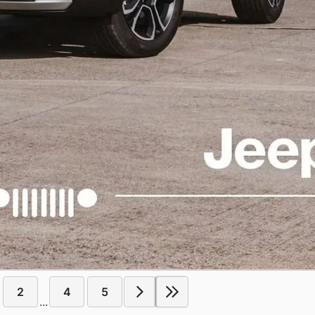
2
4
5
...