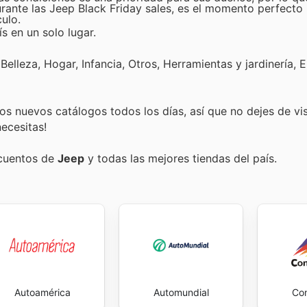
rante las Jeep Black Friday sales, es el momento perfecto
ulo.
s en un solo lugar.
elleza, Hogar, Infancia, Otros, Herramientas y jardinería, E
s nuevos catálogos todos los días, así que no dejes de vi
ecesitas!
scuentos de
Jeep
y todas las mejores tiendas del país.
Autoamérica
Automundial
Co