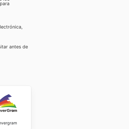
 para
lectrónica,
sitar
antes de
nvergram