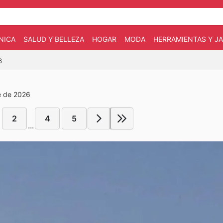
NICA
SALUD Y BELLEZA
HOGAR
MODA
HERRAMIENTAS Y JA
6
e de 2026
2
4
5
...