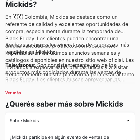
Mickids?
En 🇨🇴 Colombia, Mickids se destaca como un
referente de calidad y excelentes oportunidades de
compra, especialmente durante la temporada de
Black Friday. Los clientes pueden encontrar una
Aquí presentamos los cinco tipos de productos más
amplia variedad de productos con descuentos
vendidos en Mickids:
imperdibles en los últimos anuncios semanales y
catálogos disponibles en nuestro sitio web oficial. Les
Televisores:
Son consistentemente uno de los
invitamos a explorar estas ofertas únicas y a visitar
productos más codiciados durante las ventas de
frecuentemente nuestra plataforma para estar al tanto
Black Friday. Los clientes buscan aprovechar las
de las promociones y las mejores ofertas de Black
excepcionales ofertas y descuentos que Mickids
Friday.
presenta en su línea de televisores en los anuncios
Ver más
semanales. Encuentren las mejores ofertas de Black
¿Querés saber más sobre Mickids
Friday en televisores de última generación, perfectos
para renovar su entretenimiento en casa.
Sobre Mickids
Electrodomésticos de Cocina:
La demanda de
Desde sus inicios, Mickids ha forjado un camino de
pequeños y grandes electrodomésticos de cocina se
¿Mickids participa en algún evento de ventas de
dedicación y crecimiento en Colombia, consolidándose