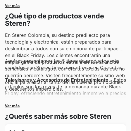
económica.
Ver más
¿Qué tipo de productos vende
Steren?
En Steren Colombia, su destino predilecto para
tecnología y electrónica, están preparados para
deslumbrar a todos con su emocionante participación
en el Black Friday. Los clientes encontrarán una
Aquí les presentamos los 5 tipos de productos más
amplia gama de productos estrella en sus anuncios
vendidos que Steren tiene para ofrecer en Colombia:
semanales y catálogos, con ofertas exclusivas que no
querrán perderse. Visiten frecuentemente su sitio web
Televisores y Accesorios de Entretenimiento
– Estos
oficial para estar al tanto de las nuevas promociones
artículos son los reyes de la demanda durante Black
y descuentos imperdibles.
Friday, ofreciendo entretenimiento inmersivo a precios
inigualables. Los televisores de última generación y
sus accesorios complementarios se encuentran
Ver más
destacados en las Steren weekly ads, asegurando que
¿Querés saber más sobre Steren
encuentren la mejor tecnología para su hogar con las
Steren deals.