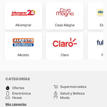
Alkomprar
Casa Magna
Elec
Alkosto
Claro
Ful
CATEGORÍAS
Supermercados
Ofertas
Electrónica
Salud y Belleza
Hogar
Moda
Herramientas y jardinería
Deporte
Más categorías
Infancia
Otros