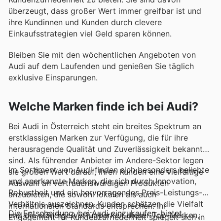
überzeugt, dass großer Wert immer greifbar ist und
ihre Kundinnen und Kunden durch clevere
Einkaufsstrategien viel Geld sparen können.
Bleiben Sie mit den wöchentlichen Angeboten von
Audi auf dem Laufenden und genießen Sie täglich
exklusive Einsparungen.
Welche Marken finde ich bei Audi?
Bei Audi in Österreich steht ein breites Spektrum an
erstklassigen Marken zur Verfügung, die für ihre
herausragende Qualität und Zuverlässigkeit bekannt
sind. Als führender Anbieter im Andere-Sektor legen
Im Sortiment von Audi finden sich besonders beliebte
sie großen Wert darauf, ihren Kunden eine vielfältige
und anerkannte Marken, die sich durch Innovation,
Auswahl an vertrauenswürdigen Produkten
Robustheit und ein hervorragendes Preis-Leistungs-
anzubieten, die sowohl lokalen als auch
Verhältnis auszeichnen. Kunden schätzen die Vielfalt
internationalen Standards entsprechen. Ihr
Die Entscheidung, bei Audi einzukaufen, bietet
und die ständige Verfügbarkeit dieser Top-Marken,
Engagement für Kundenzufriedenheit spiegelt sich in