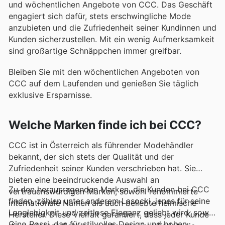
und wöchentlichen Angebote von CCC. Das Geschäft
engagiert sich dafür, stets erschwingliche Mode
anzubieten und die Zufriedenheit seiner Kundinnen und
Kunden sicherzustellen. Mit ein wenig Aufmerksamkeit
sind großartige Schnäppchen immer greifbar.
Bleiben Sie mit den wöchentlichen Angeboten von
CCC auf dem Laufenden und genießen Sie täglich
exklusive Ersparnisse.
Welche Marken finde ich bei CCC?
CCC ist in Österreich als führender Modehändler
bekannt, der sich stets der Qualität und der
Zufriedenheit seiner Kunden verschrieben hat. Sie
bieten eine beeindruckende Auswahl an
Zu den herausragenden Marken, die Kunden bei CCC
vertrauenswürdigen Marken, sowohl renommierte
finden, zählen unter anderem Lasocki, jenes für seine
internationale Namen als auch beliebte heimische
Langlebigkeit und zeitlose Eleganz geliebt wird, sowie
Hersteller. Diese Vielfalt garantiert, dass jeder Kunde
Gino Rossi, das für stilvolles Design und hohen