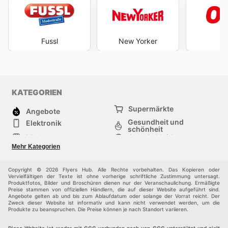
Angebote und genießen Sie die Vorteile eines
bewussten und sparsamen Einkaufs. Besuchen Sie die
Website von CCC noch heute, um die besten Angebote
zu entdecken und sofort mit dem Sparen zu beginnen.
Fussl
New Yorker
O
KATEGORIEN
Supermärkte
Angebote
Gesundheit und
Elektronik
schönheit
Mode
Sportbekleidung
Baumarkt
Baby und kind
Mehr Kategorien
Haustiere
Möbel & Wohnen
Andere
Copyright © 2026 Flyers Hub. Alle Rechte vorbehalten. Das Kopieren oder
Vervielfältigen der Texte ist ohne vorherige schriftliche Zustimmung untersagt.
Produktfotos, Bilder und Broschüren dienen nur der Veranschaulichung. Ermäßigte
Preise stammen von offiziellen Händlern, die auf dieser Website aufgeführt sind.
Angebote gelten ab und bis zum Ablaufdatum oder solange der Vorrat reicht. Der
Zweck dieser Website ist informativ und kann nicht verwendet werden, um die
Produkte zu beanspruchen. Die Preise können je nach Standort variieren.