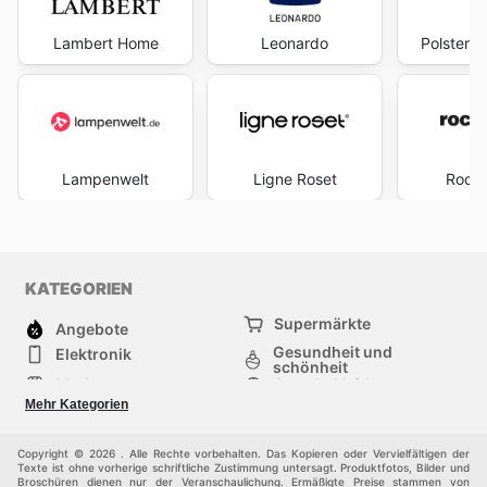
Lambert Home
Leonardo
Polstermö
Lampenwelt
Ligne Roset
Roche
KATEGORIEN
Supermärkte
Angebote
Gesundheit und
Elektronik
schönheit
Mode
Sportbekleidung
Baumarkt
Baby und kind
Mehr Kategorien
Haustiere
Möbel & Wohnen
Andere
Copyright © 2026 . Alle Rechte vorbehalten. Das Kopieren oder Vervielfältigen der
Texte ist ohne vorherige schriftliche Zustimmung untersagt. Produktfotos, Bilder und
Broschüren dienen nur der Veranschaulichung. Ermäßigte Preise stammen von