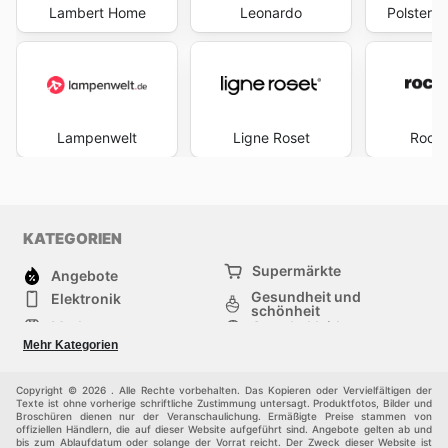
Lambert Home
Leonardo
Polstermö
Lampenwelt
Ligne Roset
Roche
KATEGORIEN
Supermärkte
Angebote
Gesundheit und
Elektronik
schönheit
Mode
Sportbekleidung
Baumarkt
Baby und kind
Mehr Kategorien
Haustiere
Möbel & Wohnen
Andere
Copyright © 2026 . Alle Rechte vorbehalten. Das Kopieren oder Vervielfältigen der
Texte ist ohne vorherige schriftliche Zustimmung untersagt. Produktfotos, Bilder und
Broschüren dienen nur der Veranschaulichung. Ermäßigte Preise stammen von
offiziellen Händlern, die auf dieser Website aufgeführt sind. Angebote gelten ab und
bis zum Ablaufdatum oder solange der Vorrat reicht. Der Zweck dieser Website ist