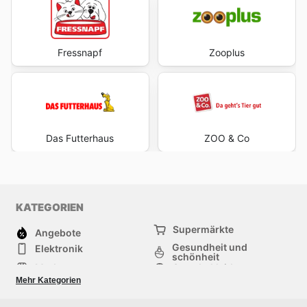
Fressnapf
Zooplus
Das Futterhaus
ZOO & Co
KATEGORIEN
Supermärkte
Angebote
Gesundheit und
Elektronik
schönheit
Mode
Sportbekleidung
Baumarkt
Baby und kind
Mehr Kategorien
Haustiere
Möbel & Wohnen
Andere