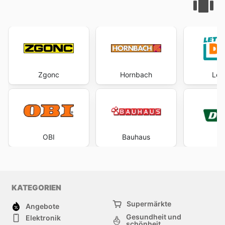
Zgonc
Hornbach
Let'
OBI
Bauhaus
De
KATEGORIEN
Supermärkte
Angebote
Gesundheit und
Elektronik
schönheit