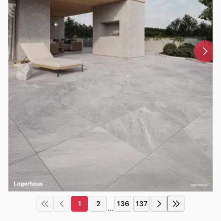
1
2
136
137
...