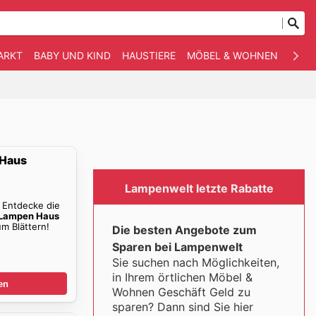
ARKT
BABY UND KIND
HAUSTIERE
MÖBEL & WOHNEN
ANDE
 Haus
Lampenwelt letzte Rabatte
. Entdecke die
Lampen Haus
m Blättern!
Die besten Angebote zum
Sparen bei Lampenwelt
Sie suchen nach Möglichkeiten,
in Ihrem örtlichen Möbel &
en
Wohnen Geschäft Geld zu
sparen? Dann sind Sie hier