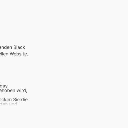
enden Black
llen Website.
day.
ehoben wird,
ecken Sie die
tzen und
 Vorteile
 präsentieren.
sonders wenn
den, um