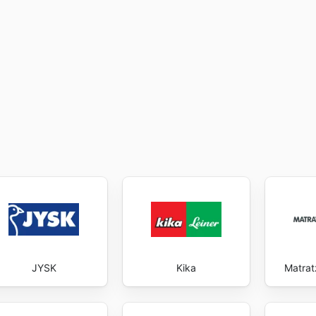
 versteht es, ihren Kunden durch transparente und zugängl
ft wie möglich zu gestalten. Besuchen Sie Lampenwelt's W
t zu sparen.
JYSK
Kika
Matrat