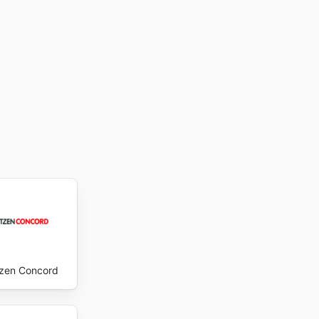
iche
ebsite
zen Concord