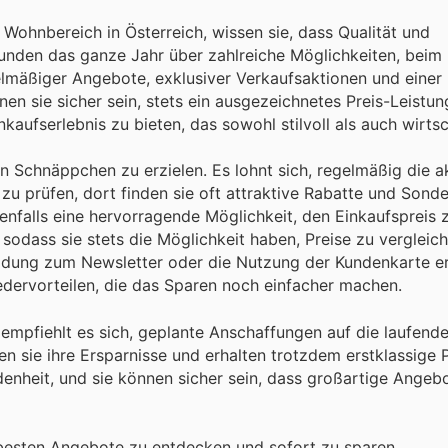
hnbereich in Österreich, wissen sie, dass Qualität und
Kunden das ganze Jahr über zahlreiche Möglichkeiten, beim
mäßiger Angebote, exklusiver Verkaufsaktionen und einer 
n sie sicher sein, stets ein ausgezeichnetes Preis-Leistun
kaufserlebnis zu bieten, das sowohl stilvoll als auch wirtsch
n Schnäppchen zu erzielen. Es lohnt sich, regelmäßig die a
 prüfen, dort finden sie oft attraktive Rabatte und Sonde
enfalls eine hervorragende Möglichkeit, den Einkaufspreis 
 sodass sie stets die Möglichkeit haben, Preise zu vergleic
eldung zum Newsletter oder die Nutzung der Kundenkarte erh
dervorteilen, die das Sparen noch einfacher machen.
empfiehlt es sich, geplante Anschaffungen auf die laufend
sie ihre Ersparnisse und erhalten trotzdem erstklassige 
enheit, und sie können sicher sein, dass großartige Angebo
besten Angebote zu entdecken und sofort zu sparen.