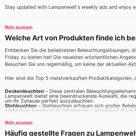
Stay updated with Lampenwelt's weekly ads and enjoy ex
Mehr anzeigen
Welche Art von Produkten finde ich b
Entdecken Sie die beliebtesten Beleuchtungslösungen, d
Friday zu bieten hat! Die neuesten wöchentlichen Angebot
Besuchen Sie uns regelmäßig, um keine der aktuellen Ak
Hier sind die Top 5 meistverkauften Produktkategorien, 
Deckenleuchten
– Diese zentralen Beleuchtungselemente
Lampenwelt bietet eine beeindruckende Auswahl, die re
um Ihr Zuhause perfekt auszuleuchten.
Stehleuchten
– Stehleuchten erfreuen sich großer Belieb
vielfältigen Angebote im Rahmen der Lampenwelt Black Fr
gleichzeitig zu sparen.
Wandleuchten
– Die Nachfrage nach Wandleuchten ist ko
Mehr anzeigen
bieten. Achten Sie auf die neuesten Lampenwelt Angebote,
Schreibtischlampen
– Ideal für Arbeitszimmer und Juge
Häufig gestellte Fragen zu Lampenwel
günstige Deals verfügbar sind. Lampenwelt stellt sicher