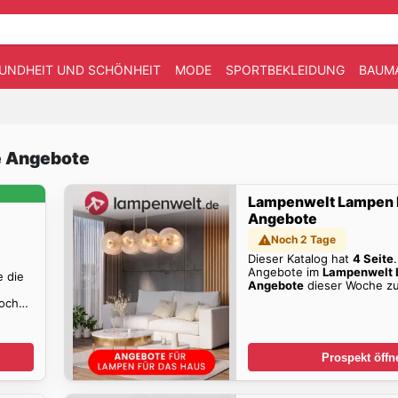
UNDHEIT UND SCHÖNHEIT
MODE
SPORTBEKLEIDUNG
BAUM
e Angebote
Lampenwelt Lampen
Angebote
Noch 2 Tage
Dieser Katalog hat
4 Seite
Angebote im
Lampenwelt 
e die
Angebote
dieser Woche zu
oche
Prospekt öffn