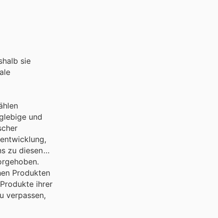
shalb sie
ale
ählen
nglebige und
scher
rentwicklung,
ns zu diesen
orgehoben.
chen Produkten
Produkte ihrer
u verpassen,