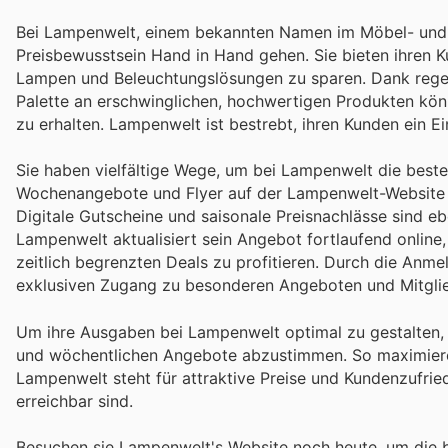
Bei Lampenwelt, einem bekannten Namen im Möbel- und Wo
Preisbewusstsein Hand in Hand gehen. Sie bieten ihren 
Lampen und Beleuchtungslösungen zu sparen. Dank regel
Palette an erschwinglichen, hochwertigen Produkten könne
zu erhalten. Lampenwelt ist bestrebt, ihren Kunden ein Ein
Sie haben vielfältige Wege, um bei Lampenwelt die beste
Wochenangebote und Flyer auf der Lampenwelt-Website zu
Digitale Gutscheine und saisonale Preisnachlässe sind eb
Lampenwelt aktualisiert sein Angebot fortlaufend online,
zeitlich begrenzten Deals zu profitieren. Durch die Anm
exklusiven Zugang zu besonderen Angeboten und Mitglie
Um ihre Ausgaben bei Lampenwelt optimal zu gestalten, 
und wöchentlichen Angebote abzustimmen. So maximieren 
Lampenwelt steht für attraktive Preise und Kundenzufried
erreichbar sind.
Besuchen sie Lampenwelt's Website noch heute, um die 