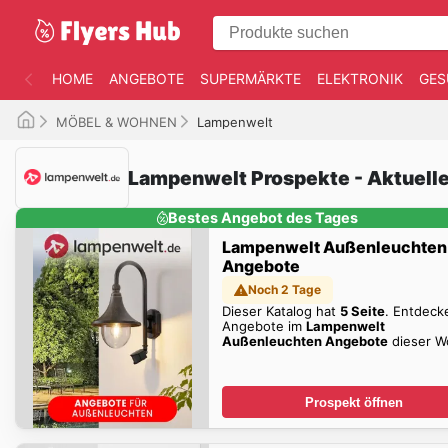
HOME
ANGEBOTE
SUPERMÄRKTE
ELEKTRONIK
GES
MÖBEL & WOHNEN
Lampenwelt
Lampenwelt Prospekte - Aktuell
Bestes Angebot des Tages
Lampenwelt Außenleuchten
Angebote
Noch 2 Tage
Dieser Katalog hat
5 Seite
. Entdeck
Angebote im
Lampenwelt
Außenleuchten Angebote
dieser W
zum Blättern!
Prospekt öffnen