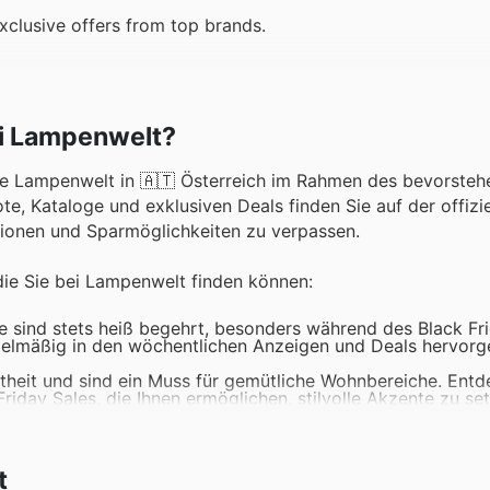
clusive offers from top brands.
ei Lampenwelt?
ie Lampenwelt in 🇦🇹 Österreich im Rahmen des bevorsteh
e, Kataloge und exklusiven Deals finden Sie auf der offizie
tionen und Sparmöglichkeiten zu verpassen.
die Sie bei Lampenwelt finden können:
 sind stets heiß begehrt, besonders während des Black Fri
gelmäßig in den wöchentlichen Anzeigen und Deals hervorg
theit und sind ein Muss für gemütliche Wohnbereiche. Entd
iday Sales, die Ihnen ermöglichen, stilvolle Akzente zu se
nstant hoch, da sie sowohl praktische als auch ästhetische
 die diese beliebte Kategorie oft mit attraktiven Rabatten
ndzimmer, sind Schreibtischlampen ein Kassenschlager, be
t
, dass Sie während des Black Friday die besten Optionen fin