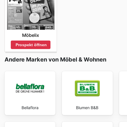
im besten Licht erstrahlen lassen können. Lampenwelt
Informationen den Einkauf so angenehm und vorteilha
heute, um die besten Angebote zu entdecken und jetz
Möbelix
Prospekt öffnen
Andere Marken von Möbel & Wohnen
Bellaflora
Blumen B&B