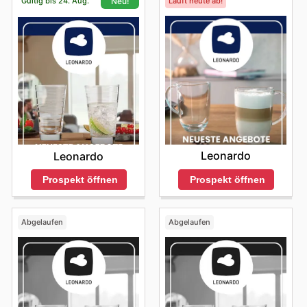
Gültig bis 24. Aug.
Läuft heute ab!
Neu!
Leonardo
Leonardo
Prospekt öffnen
Prospekt öffnen
Abgelaufen
Abgelaufen