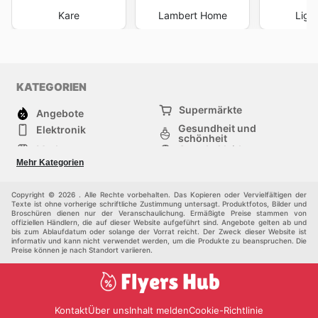
Kare
Lambert Home
Lign
KATEGORIEN
Supermärkte
Angebote
Gesundheit und
Elektronik
schönheit
Mode
Sportbekleidung
Baumarkt
Baby und kind
Mehr Kategorien
Haustiere
Möbel & Wohnen
Andere
Copyright © 2026 . Alle Rechte vorbehalten. Das Kopieren oder Vervielfältigen der
Texte ist ohne vorherige schriftliche Zustimmung untersagt. Produktfotos, Bilder und
Broschüren dienen nur der Veranschaulichung. Ermäßigte Preise stammen von
offiziellen Händlern, die auf dieser Website aufgeführt sind. Angebote gelten ab und
bis zum Ablaufdatum oder solange der Vorrat reicht. Der Zweck dieser Website ist
informativ und kann nicht verwendet werden, um die Produkte zu beanspruchen. Die
Preise können je nach Standort variieren.
Kontakt
Über uns
Inhalt melden
Cookie-Richtlinie