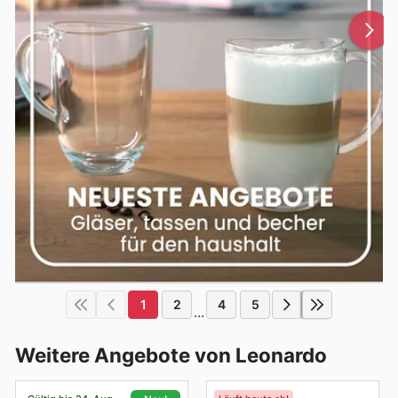
1
2
4
5
...
Weitere Angebote von Leonardo