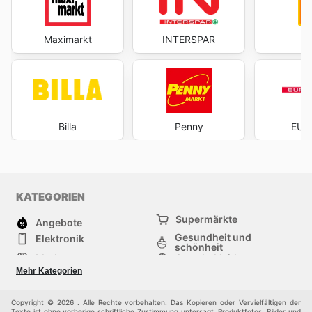
Maximarkt
INTERSPAR
H
Billa
Penny
EUR
KATEGORIEN
Supermärkte
Angebote
Gesundheit und
Elektronik
schönheit
Mode
Sportbekleidung
Baumarkt
Baby und kind
Mehr Kategorien
Haustiere
Möbel & Wohnen
Andere
Copyright © 2026 . Alle Rechte vorbehalten. Das Kopieren oder Vervielfältigen der
Texte ist ohne vorherige schriftliche Zustimmung untersagt. Produktfotos, Bilder und