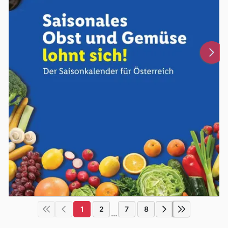
1
2
7
8
...