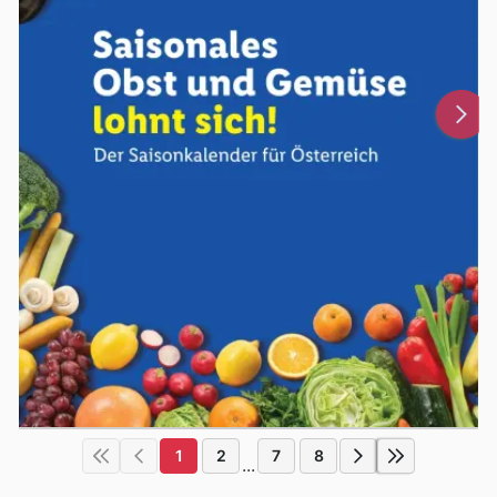
1
2
7
8
...